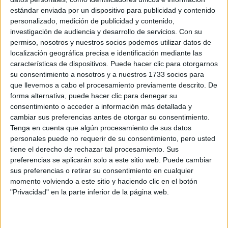
los exámenes específicos (química y biología) resultan
estándar enviada por un dispositivo para publicidad y contenido
muy difíciles de entender y hacer.
personalizado, medición de publicidad y contenido,
investigación de audiencia y desarrollo de servicios.
Con su
permiso, nosotros y nuestros socios podemos utilizar datos de
Muchas Gracias.
localización geográfica precisa e identificación mediante las
características de dispositivos. Puede hacer clic para otorgarnos
Inicio
su consentimiento a nosotros y a nuestros 1733 socios para
que llevemos a cabo el procesamiento previamente descrito. De
Etiquetas:
forma alternativa, puede hacer clic para denegar su
Selectividad
Odontología
consentimiento o acceder a información más detallada y
cambiar sus preferencias antes de otorgar su consentimiento.
Tenga en cuenta que algún procesamiento de sus datos
personales puede no requerir de su consentimiento, pero usted
tiene el derecho de rechazar tal procesamiento. Sus
preferencias se aplicarán solo a este sitio web. Puede cambiar
sus preferencias o retirar su consentimiento en cualquier
momento volviendo a este sitio y haciendo clic en el botón
"Privacidad" en la parte inferior de la página web.