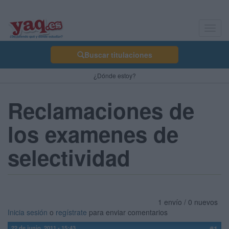
Toggl
navig
Buscar titulaciones
¿Dónde estoy?
Reclamaciones de
los examenes de
selectividad
1 envío / 0 nuevos
Inicia sesión
o
regístrate
para enviar comentarios
22 de junio, 2011 - 15:43
#1