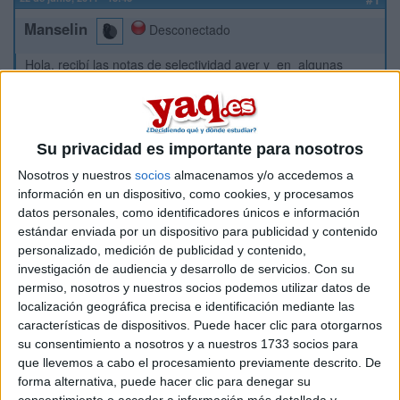
Manselin
Desconectado
Hola, recibí las notas de selectividad ayer y en algunas
asignaturas creo que tengo menos nota de la que debería
tener , por lo tanto voy a pedir una revisión del examen, ya
que así es imposible que me baje la nota como con la
segunda correccion.
Su privacidad es importante para nosotros
El problema es que en los papeles para reclamar me piden
Nosotros y nuestros
socios
almacenamos y/o accedemos a
que ponga los motivos por los cuales voy a reclamar. He
información en un dispositivo, como cookies, y procesamos
preguntado a otras personas y me han dicho que los motivos
datos personales, como identificadores únicos e información
tienen que estar redactados de una forma que sea medio
estándar enviada por un dispositivo para publicidad y contenido
"pedante", y que no se me ocurra poner algo como : "creo
que tengo más nota".
personalizado, medición de publicidad y contenido,
investigación de audiencia y desarrollo de servicios.
Con su
Además, también me han dicho que deben ser diferente en
permiso, nosotros y nuestros socios podemos utilizar datos de
cada asignatura a reclamar, asi que no se que hace.
localización geográfica precisa e identificación mediante las
¿Podrían ayudarme con los motivos? Necesito 4 o 5 porque
características de dispositivos. Puede hacer clic para otorgarnos
sino no creo que llegue al aprobado que necesito.
su consentimiento a nosotros y a nuestros 1733 socios para
que llevemos a cabo el procesamiento previamente descrito. De
Gracias de antemano.
forma alternativa, puede hacer clic para denegar su