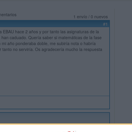
mentarios
1 envío / 0 nuevos
#1
la EBAU hace 2 años y por tanto las asignaturas de la
a han caduado. Quería saber si matemáticas de la fase
 mi año ponderaba doble, me subiría nota o habría
 tanto no serviría. Os agradecería mucho la respuesta