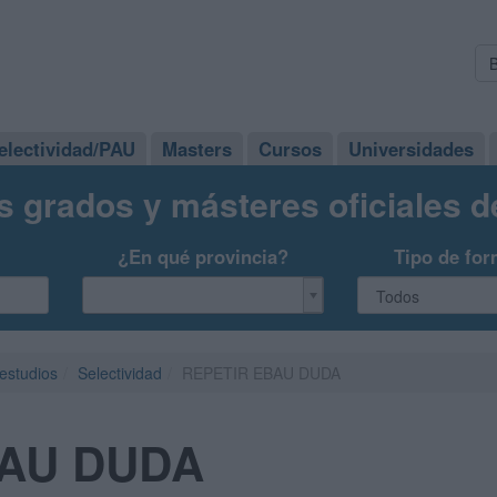
electividad/PAU
Masters
Cursos
Universidades
s grados y másteres oficiales 
¿En qué provincia?
Tipo de for
 estudios
Selectividad
REPETIR EBAU DUDA
BAU DUDA