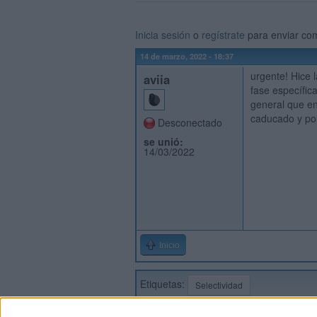
Inicia sesión
o
regístrate
para enviar co
14 de marzo, 2022 - 18:37
urgente! Hice 
aviia
fase específic
general que en
caducado y por
Desconectado
se unió:
14/03/2022
Inicio
Etiquetas:
Selectividad