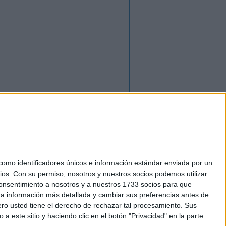
ión
o
regístrate
para enviar comentarios
mo identificadores únicos e información estándar enviada por un
ios.
Con su permiso, nosotros y nuestros socios podemos utilizar
okies
 consentimiento a nosotros y a nuestros 1733 socios para que
el. +34 91 593 2767
 a información más detallada y cambiar sus preferencias antes de
o usted tiene el derecho de rechazar tal procesamiento. Sus
a este sitio y haciendo clic en el botón "Privacidad" en la parte