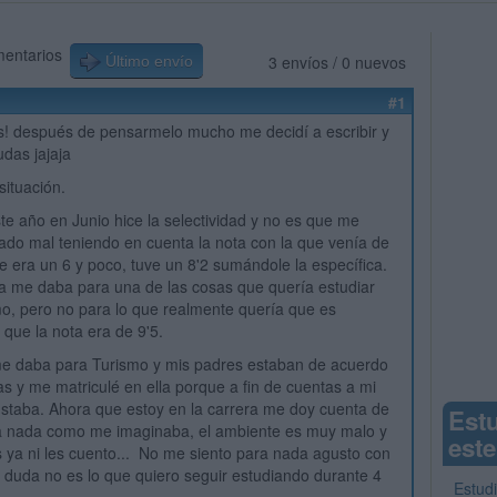
mentarios
3 envíos / 0 nuevos
Último envío
#1
! después de pensarmelo mucho me decidí a escribir y
udas jajaja
situación.
te año en Junio hice la selectividad y no es que me
ado mal teniendo en cuenta la nota con la que venía de
ue era un 6 y poco, tuve un 8'2 sumándole la específica.
a me daba para una de las cosas que quería estudiar
o, pero no para lo que realmente quería que es
 que la nota era de 9'5.
 daba para Turismo y mis padres estaban de acuerdo
s y me matriculé en ella porque a fin de cuentas a mi
staba. Ahora que estoy en la carrera me doy cuenta de
Est
a nada como me imaginaba, el ambiente es muy malo y
este
s ya ni les cuento... No me siento para nada agusto con
in duda no es lo que quiero seguir estudiando durante 4
Estud