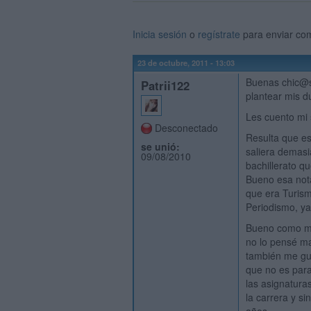
Inicia sesión
o
regístrate
para enviar co
23 de octubre, 2011 - 13:03
Buenas chic@s
Patrii122
plantear mis d
Les cuento mi 
Desconectado
Resulta que es
se unió:
saliera demasi
09/08/2010
bachillerato q
Bueno esa not
que era Turism
Periodismo, ya
Bueno como me
no lo pensé ma
también me gu
que no es par
las asignatura
la carrera y s