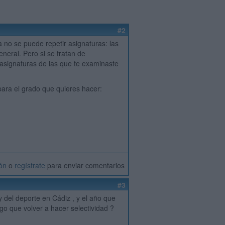
#2
 no se puede repetir asignaturas: las
eneral. Pero si se tratan de
 asignaturas de las que te examinaste
ara el grado que quieres hacer:
ión
o
regístrate
para enviar comentarios
#3
y del deporte en Cádiz , y el año que
o que volver a hacer selectividad ?