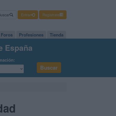
Buscar
Entrar
Regístrate
Foros
Profesiones
Tienda
de España
mación:
idad