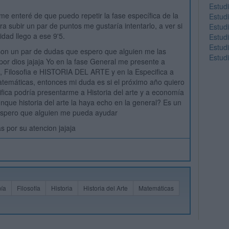
Estudi
e enteré de que puedo repetir la fase específica de la
Estudi
ra subir un par de puntos me gustaría intentarlo, a ver si
Estudi
idad llego a ese 9'5.
Estud
Estud
son un par de dudas que espero que alguien me las
Estud
por dios jajaja Yo en la fase General me presente a
, Filosofia e HISTORIA DEL ARTE y en la Especifica a
emáticas, entonces mi duda es si el próximo año quiero
ifica podría presentarme a Historia del arte y a economía
nque historia del arte la haya echo en la general? Es un
 espero que alguien me pueda ayudar
 por su atencion jajaja
ía
Filosofía
Historia
Historia del Arte
Matemáticas