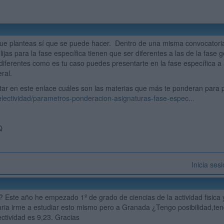
 que planteas sí que se puede hacer. Dentro de una misma convocatoria
ijas para la fase específica tienen que ser diferentes a las de la fase g
diferentes como es tu caso puedes presentarte en la fase específica a
ral.
ar en este enlace cuáles son las materias que más te ponderan para p
selectividad/parametros-ponderacion-asignaturas-fase-espec...
!
Q
Inicia ses
 ? Este año he empezado 1º de grado de ciencias de la actividad fisica 
ria irme a estudiar esto mismo pero a Granada ¿Tengo posibilidad,teng
ectividad es 9,23. Gracias