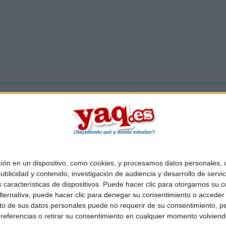
Inicia ses
 en un dispositivo, como cookies, y procesamos datos personales, co
Quiénes somos
|
Contactar
|
Anúnciate
blicidad y contenido, investigación de audiencia y desarrollo de servic
o legal
|
Politica de privacidad
|
Condiciones generales
|
Política de co
as características de dispositivos. Puede hacer clic para otorgarnos su
s Mediterráneo S.L.
- Diego de León 47 - 28006 Madrid [ESPAÑA] - T
ternativa, puede hacer clic para denegar su consentimiento o acceder
 de sus datos personales puede no requerir de su consentimiento, per
referencias o retirar su consentimiento en cualquier momento volviendo 