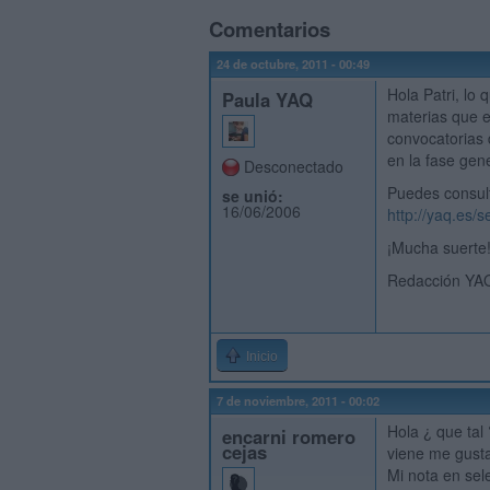
Comentarios
24 de octubre, 2011 - 00:49
Hola Patri, lo
Paula YAQ
materias que el
convocatorias 
en la fase gene
Desconectado
Puedes consult
se unió:
16/06/2006
http://yaq.es/
¡Mucha suerte
Redacción YA
Inicio
7 de noviembre, 2011 - 00:02
Hola ¿ que tal
encarni romero
cejas
viene me gusta
Mi nota en sel