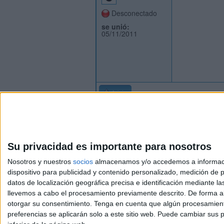
Desconectado
se unió:
05/11/2011
Inicio
Su privacidad es importante para nosotros
Nosotros y nuestros
socios
almacenamos y/o accedemos a información
dispositivo para publicidad y contenido personalizado, medición de pu
Avis
datos de localización geográfica precisa e identificación mediante l
© 2003-2026
Compá
llevemos a cabo el procesamiento previamente descrito. De forma al
otorgar su consentimiento.
Tenga en cuenta que algún procesamiento
preferencias se aplicarán solo a este sitio web. Puede cambiar sus p