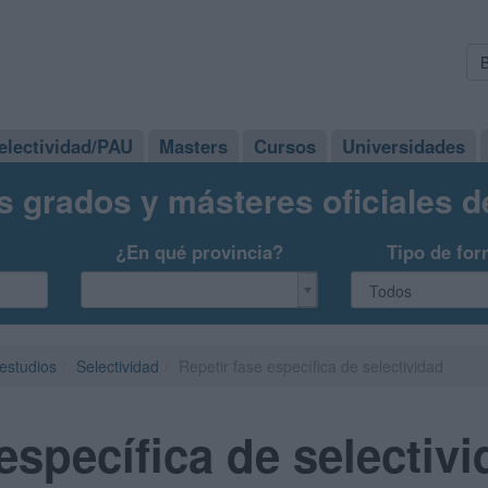
electividad/PAU
Masters
Cursos
Universidades
s grados y másteres oficiales 
¿En qué provincia?
Tipo de for
 estudios
Selectividad
Repetir fase específica de selectividad
específica de selectiv