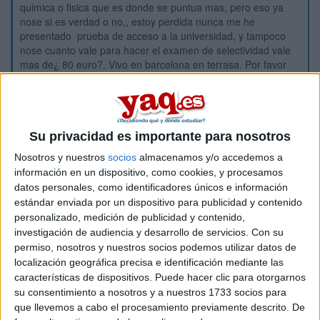
quimica o fisica que es donde se puntua mas, pero eso ya
nose si es verdad o no,, estoy perdida nunca me he
presentado prueba de acceso a la universidad, y tampoco
nose cuanto vale para hacer el examen de selectividad vale
mas de¿ 80 euro?. Vivo en barcelona en terrasa. Por favor
ayudarme.
Estoy entrando en las otras asignaturas como observador ya
que las tengo aprovadas , se que tengo ponerme las pilas ya,
porque desde entoces estoy mas vaga que un burro, se que
Su privacidad es importante para nosotros
puedo hacerlo pero a veces si no hay gana no hay remedio,
se que me falta 3 meses, y 2 semanas y media,, si se que
Nosotros y nuestros
socios
almacenamos y/o accedemos a
falta poco pero bueno mas vale empezar que no empezar
información en un dispositivo, como cookies, y procesamos
nunca. en este mes de febrero empiezo las clases a
datos personales, como identificadores únicos e información
domicilio si es k para las especificas ya nose cual
estándar enviada por un dispositivo para publicidad y contenido
presentarme por eso, por favor ayudarme estoy agobiada
personalizado, medición de publicidad y contenido,
con esto.
investigación de audiencia y desarrollo de servicios.
Con su
permiso, nosotros y nuestros socios podemos utilizar datos de
Gracias
localización geográfica precisa e identificación mediante las
características de dispositivos. Puede hacer clic para otorgarnos
Inicio
su consentimiento a nosotros y a nuestros 1733 socios para
que llevemos a cabo el procesamiento previamente descrito. De
Etiquetas: