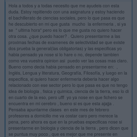
Hola a todos y a todas necesito que me ayudeis con esta
duda. Estoy repitiendo con una asignatura y estoy haciendo
el bachillerato de ciencias sociales, pero lo que pasa es que
he descubierto en mi que gusta mucho la enfermeria , si ya
se " ultima hora" pero es lo que me gusta no quiero hacer
otra cosa. ¿que puedo hacer? . Quiero presentarme a las
proximas fechas de examenes de selectividad se que existe
dos prueba la general(las obligatorias) y las especificas yo
habia pensado ya nose si lo hare o no, depende tambien
como vea vuestra opinion asi puedo ver las cosas mas claro.
Bueno como decia habia pensado en presentarme en: ,
Inglés, Lengua y literatura, Geografía, Filosofía, y luego en la
especifica, si quiero hacer enfermeria deberia hacer algo
relacionado con ese sector pero lo que pasa es que no tengo
idea de biologia , fisica y quimica, ciencia de la tierra, eso lo di
en cuarto de la eso, pero ufff yo ya nose en que fichero se
encuentra en mi cerebro , bueno si es que esta ajajja .
Pensaba apuntarme clases en este mes de febrero
profesores a domicilio me va costar caro pero merece la
pena, pero ahora es que en la pruebas especificas nose si
presentarme en biologia y ciencia de la tierra , pero dicen que
se puntua muy poco , que es mejor que me presente en