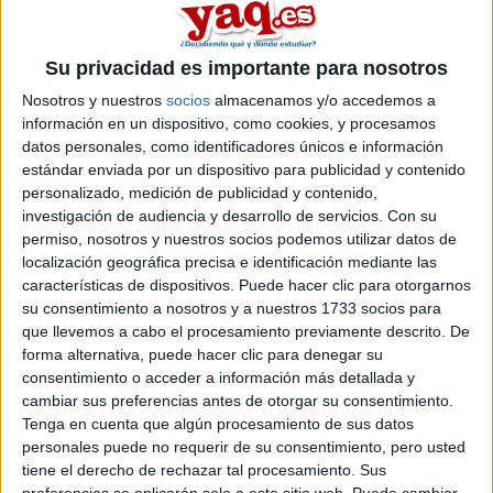
un lio....y yo me pregunto: hice la selectividad el año pasado y
la suspendi por muy poco.mi pregunta a lo mejor es tonta
pero: ¿me podrian hacer la media(con el metodo de la nueva
selectividad) con la nota del año pasado?
Su privacidad es importante para nosotros
Nosotros y nuestros
socios
almacenamos y/o accedemos a
Inicio
información en un dispositivo, como cookies, y procesamos
datos personales, como identificadores únicos e información
Etiquetas:
estándar enviada por un dispositivo para publicidad y contenido
Selectividad
personalizado, medición de publicidad y contenido,
investigación de audiencia y desarrollo de servicios.
Con su
permiso, nosotros y nuestros socios podemos utilizar datos de
localización geográfica precisa e identificación mediante las
características de dispositivos. Puede hacer clic para otorgarnos
su consentimiento a nosotros y a nuestros 1733 socios para
que llevemos a cabo el procesamiento previamente descrito. De
forma alternativa, puede hacer clic para denegar su
consentimiento o acceder a información más detallada y
cambiar sus preferencias antes de otorgar su consentimiento.
Tenga en cuenta que algún procesamiento de sus datos
personales puede no requerir de su consentimiento, pero usted
tiene el derecho de rechazar tal procesamiento. Sus
preferencias se aplicarán solo a este sitio web. Puede cambiar