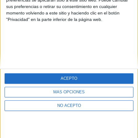
sus preferencias o retirar su consentimiento en cualquier
momento volviendo a este sitio y haciendo clic en el botón
"Privacidad" en la parte inferior de la página web.
ACEPTO
Quiénes somos
|
Contactar
|
Anúnciate
Aviso legal
|
Politica de privacidad
|
Condiciones generales
|
Política
MÁS OPCIONES
de cookies
© 2003-2026
Compás Mediterráneo S.L.
- Diego de León 47 - 28006
NO ACEPTO
Madrid [ESPAÑA] - Tel. +34 91 593 2767