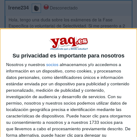
Irene234
Desconectado
Hola, tengo una duda sobre los exámenes de la Fase
Específica (o voluntaria) de Selectividad. Si me presento a 2
asignaturas específicas tengo que sacar al menos un 5 en
cada una para que me ponderen? O puedo sacar en una
asignatura un 2 y en la otra un 5 y me ponderan la que he
aprobado? Gracias.
Su privacidad es importante para nosotros
Inicio
Nosotros y nuestros
socios
almacenamos y/o accedemos a
información en un dispositivo, como cookies, y procesamos
datos personales, como identificadores únicos e información
Etiquetas:
Selectividad
estándar enviada por un dispositivo para publicidad y contenido
personalizado, medición de publicidad y contenido,
investigación de audiencia y desarrollo de servicios.
Con su
permiso, nosotros y nuestros socios podemos utilizar datos de
localización geográfica precisa e identificación mediante las
características de dispositivos. Puede hacer clic para otorgarnos
su consentimiento a nosotros y a nuestros 1733 socios para
que llevemos a cabo el procesamiento previamente descrito. De
forma alternativa, puede hacer clic para denegar su