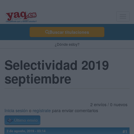
Toggl
navig
Buscar titulaciones
¿Dónde estoy?
Selectividad 2019
septiembre
2 envíos / 0 nuevos
Inicia sesión
o
regístrate
para enviar comentarios
Último envío
2 de agosto, 2019 - 03:14
#1