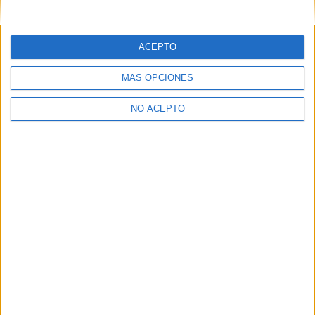
te servirá la nota del que has aprobado.
Un saludo!
ACEPTO
Inicio
Inicia sesión
o
regístrate
para enviar comentarios
MÁS OPCIONES
NO ACEPTO
Quiénes somos
|
Contactar
|
Anúnciate
Aviso legal
|
Politica de privacidad
|
Condiciones generales
|
Política
de cookies
© 2003-2026
Compás Mediterráneo S.L.
- Diego de León 47 - 28006
Madrid [ESPAÑA] - Tel. +34 91 593 2767