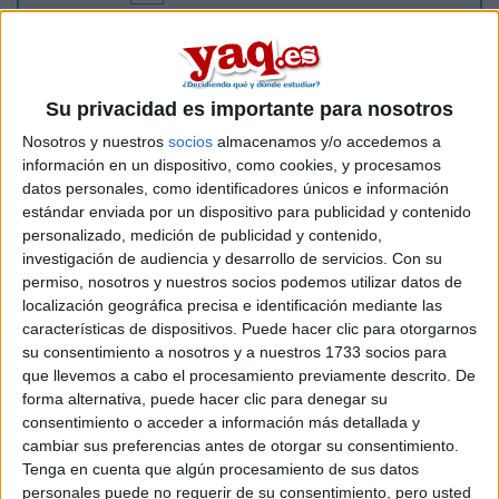
Actualmente, estudiando estudiando Ingeniería pero quiero
presentarme a subir nota para entrar en el doble grado.
¿Puedo presentarme a la ebau como alumno libre en
Cantabria y en Asturias, si coinciden en fechas distintas?
Su privacidad es importante para nosotros
Nosotros y nuestros
socios
almacenamos y/o accedemos a
Inicio
información en un dispositivo, como cookies, y procesamos
datos personales, como identificadores únicos e información
Etiquetas:
estándar enviada por un dispositivo para publicidad y contenido
Selectividad
Ingeniería de Minas
personalizado, medición de publicidad y contenido,
investigación de audiencia y desarrollo de servicios.
Con su
permiso, nosotros y nuestros socios podemos utilizar datos de
localización geográfica precisa e identificación mediante las
características de dispositivos. Puede hacer clic para otorgarnos
su consentimiento a nosotros y a nuestros 1733 socios para
que llevemos a cabo el procesamiento previamente descrito. De
forma alternativa, puede hacer clic para denegar su
consentimiento o acceder a información más detallada y
cambiar sus preferencias antes de otorgar su consentimiento.
Tenga en cuenta que algún procesamiento de sus datos
personales puede no requerir de su consentimiento, pero usted