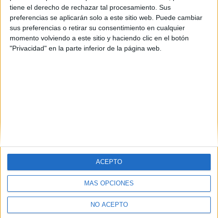
tiene el derecho de rechazar tal procesamiento. Sus
preferencias se aplicarán solo a este sitio web. Puede cambiar
sus preferencias o retirar su consentimiento en cualquier
momento volviendo a este sitio y haciendo clic en el botón
"Privacidad" en la parte inferior de la página web.
Estudios nombrados en este post
Estudiar Ingeniería de Minas
ACEPTO
MÁS OPCIONES
Quiénes somos
|
Contactar
|
Anúnciate
Aviso legal
|
Politica de privacidad
|
Condiciones generales
|
Política
NO ACEPTO
de cookies