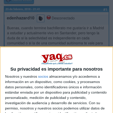
Último envío
23 de febrero, 2018 - 21:41
#1
edenhazard10
Desconectado
Buenas, cuando termine bachillerato me gustaría ir a Madrid
a estudiar y actualmente vivo en Santander, pero tengo la
duda de si la selectividad es independiente en cada
comunidad o si la de una comunidad autónoma te vale para
otra.
Gracias.
Inicio
Su privacidad es importante para nosotros
Nosotros y nuestros
socios
almacenamos y/o accedemos a
Etiquetas:
Selectividad
información en un dispositivo, como cookies, y procesamos
datos personales, como identificadores únicos e información
estándar enviada por un dispositivo para publicidad y contenido
personalizado, medición de publicidad y contenido,
investigación de audiencia y desarrollo de servicios.
Con su
permiso, nosotros y nuestros socios podemos utilizar datos de