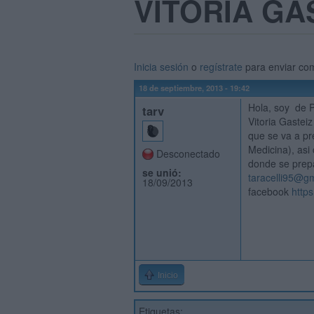
VITORIA GA
Inicia sesión
o
regístrate
para enviar co
18 de septiembre, 2013 - 19:42
Hola, soy de P
tarv
Vitoria Gastei
que se va a pr
Medicina), asi
Desconectado
donde se prepa
se unió:
taracelli95@g
18/09/2013
facebook
https
Inicio
Etiquetas: