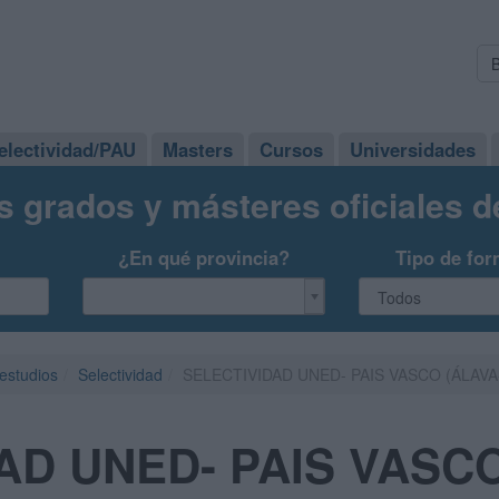
electividad/PAU
Masters
Cursos
Universidades
s grados y másteres oficiales 
¿En qué provincia?
Tipo de for
 estudios
Selectividad
SELECTIVIDAD UNED- PAIS VASCO (ÁLAVA
AD UNED- PAIS VASCO