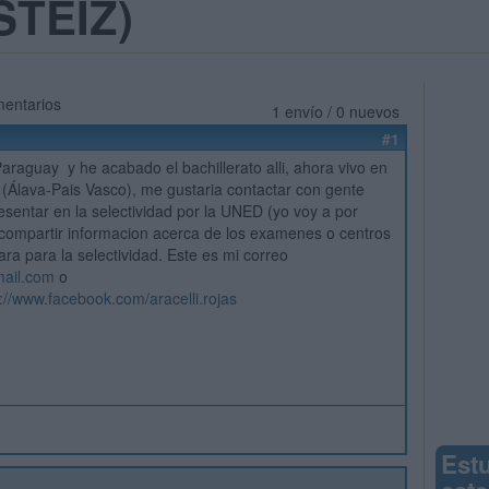
STEIZ)
mentarios
1 envío / 0 nuevos
#1
araguay y he acabado el bachillerato alli, ahora vivo en
z (Álava-Pais Vasco), me gustaria contactar con gente
esentar en la selectividad por la UNED (yo voy a por
 compartir informacion acerca de los examenes o centros
ra para la selectividad. Este es mi correo
mail.com
o
://www.facebook.com/aracelli.rojas
Est