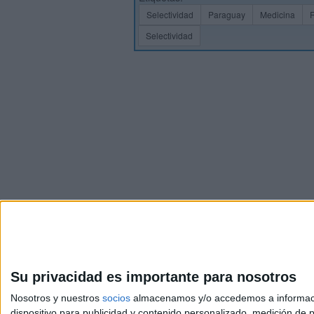
Selectividad
Paraguay
Medicina
Selectividad
Su privacidad es importante para nosotros
Nosotros y nuestros
socios
almacenamos y/o accedemos a información
dispositivo para publicidad y contenido personalizado, medición de pu