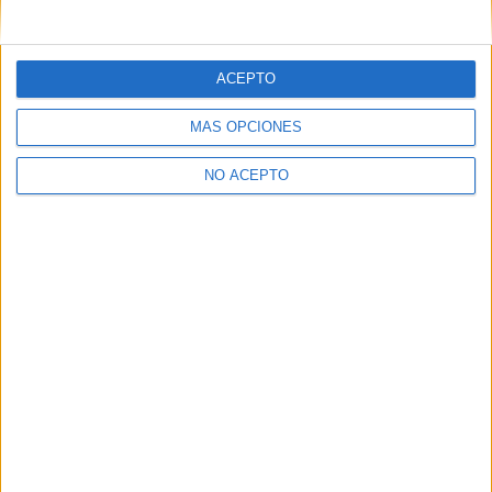
ACEPTO
MÁS OPCIONES
NO ACEPTO
Quiénes somos
|
Contactar
|
Anúnciate
Aviso legal
|
Politica de privacidad
|
Condiciones generales
|
Política
de cookies
© 2003-2026
Compás Mediterráneo S.L.
- Diego de León 47 - 28006
Madrid [ESPAÑA] - Tel. +34 91 593 2767