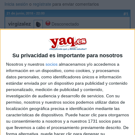
Inicia sesión
o
regístrate
para enviar comentarios
21 de junio, 2018 - 22:00
#1
virgizalez
Desconectado
Tras saber mis notas de EVAU de ahora de Junio veo que lo
voy a tener dificil para poder estudiar lo que quiero y que si
por suerte llego a entrar será en las últimas listas porque mi
nota está ligeramente por debajo de la de corte del curso
Su privacidad es importante para nosotros
pasado.
Nosotros y nuestros
socios
almacenamos y/o accedemos a
Sin embargo, he leido en algunos foros que las notas más
información en un dispositivo, como cookies, y procesamos
bajas consiguen entrar gracias a los llamamientos y la
datos personales, como identificadores únicos e información
verdad es que no tengo ni idea de que es éso.
estándar enviada por un dispositivo para publicidad y contenido
Agradecería mucho a cualquiera que sepa en que consisten
personalizado, medición de publicidad y contenido,
o que haya logrado su plaza en la universidad gracias a los
investigación de audiencia y desarrollo de servicios.
Con su
llamamientos que me lo explicara .; no quiero hacerme falsas
permiso, nosotros y nuestros socios podemos utilizar datos de
esperanzas y por eso necesitaría tener bien claras las
localización geográfica precisa e identificación mediante las
opciones
características de dispositivos. Puede hacer clic para otorgarnos
su consentimiento a nosotros y a nuestros 1731 socios para
Saludos
que llevemos a cabo el procesamiento previamente descrito. De
Virginia
forma alternativa, puede hacer clic para denegar su