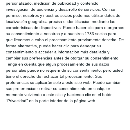
He leido en esta web, que este año las notas de corte para
personalizado, medición de publicidad y contenido,
los alumnos de selectividad van a subir bastante debido a el
investigación de audiencia y desarrollo de servicios.
Con su
nuevo sistema de puntuación, ya que se puede sacar hasta
permiso, nosotros y nuestros socios podemos utilizar datos de
un 14.
localización geográfica precisa e identificación mediante las
Pues bien, en la prueba de acceso para mayores de 25 años
características de dispositivos. Puede hacer clic para otorgarnos
el máximo sigue siendo 10. Entonces, doy por hecho que los
su consentimiento a nosotros y a nuestros 1733 socios para
baremos para exigir nota seran totalmente diferentes para los
que llevemos a cabo el procesamiento previamente descrito. De
mayores de 25, no?
forma alternativa, puede hacer clic para denegar su
consentimiento o acceder a información más detallada y
Ahora otra cosita, me da vergüenza preguntar , pero es que
cambiar sus preferencias antes de otorgar su consentimiento.
soy totalmente nueva en este mundo universitario, jeje. Ahora
Tenga en cuenta que algún procesamiento de sus datos
que ya se la nota que he sacado, el siguiente paso es
personales puede no requerir de su consentimiento, pero usted
preinscribirme en la carrera que quiero ¿cierto? y ya después
me diran si me han admitido o no, y saldrán las notas de
tiene el derecho de rechazar tal procesamiento. Sus
corte ¿verdad? ¿o salen las notas de corte antes de la
preferencias se aplicarán solo a este sitio web. Puede cambiar
preinscripción?, por lógica supongo que las notas de corte
sus preferencias o retirar su consentimiento en cualquier
salen DESPUéS de la preinscripción...
momento volviendo a este sitio y haciendo clic en el botón
"Privacidad" en la parte inferior de la página web.
Otra pregunta es si se sabe ya cuando comienza el plazo
para la preinscripcion, supongo que saldrá cuando termine la
selectividad ¿alguien sabe las fechas aproximadas?
Y la última duda es si me puedo preinscribir en más de una
universidad o solo puedo preinscribirme en una.