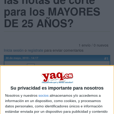
para los MAYORES
DE 25 AÑOS?
1 envío / 0 nuevos
Inicia sesión
o
regístrate
para enviar comentarios
30 de mayo, 2010 - 14:17
#1
anómino
Hola, soy nueva en este foro, y tengo tantas dudas que no se
por dónde empezar, jeje.
Su privacidad es importante para nosotros
Os cuento mi situación:
Nosotros y nuestros
socios
almacenamos y/o accedemos a
Acabo de hacer la prueba de acceso a la universidad para
información en un dispositivo, como cookies, y procesamos
mayores de 25 años, ya se la nota (8,88) y mi intención es
datos personales, como identificadores únicos e información
estudiar magisterio de primaria en la Universidad de Alicante.
estándar enviada por un dispositivo para publicidad y contenido