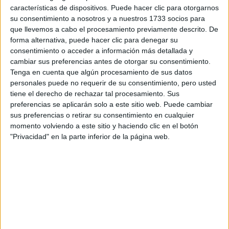
pondera con 0,2.
características de dispositivos. Puede hacer clic para otorgarnos
su consentimiento a nosotros y a nuestros 1733 socios para
¿Hay un mínimo de asignaturas de las que examinarse para
que llevemos a cabo el procesamiento previamente descrito. De
subir nota? ¿Puede ser solo 1? Porque en muchos sitios leo
forma alternativa, puede hacer clic para denegar su
"entre 2 y 4". Me parecería ridículo tener que pagar 2
consentimiento o acceder a información más detallada y
exámenes para dejar uno en blanco.
cambiar sus preferencias antes de otorgar su consentimiento.
¿Cómo se calcularía mi nota de acceso? ¿Sigue siendo
Tenga en cuenta que algún procesamiento de sus datos
CDA(40%+60%) + a*M1 + a*M2?
Si suspendo algún examen voluntario, simplemente no se
personales puede no requerir de su consentimiento, pero usted
sumaría naa, ¿no?
tiene el derecho de rechazar tal procesamiento. Sus
¿Es necesario haber cursado una asignatura en bachillerato
preferencias se aplicarán solo a este sitio web. Puede cambiar
para escogerla para subir nota en la fase voluntaria? (lo
sus preferencias o retirar su consentimiento en cualquier
digo porque igual me preparo otra de las que ponderan 0,2
momento volviendo a este sitio y haciendo clic en el botón
aunque no la diese en bachiller).
"Privacidad" en la parte inferior de la página web.
¡Muchas gracias!
Inicio
Etiquetas:
Selectividad