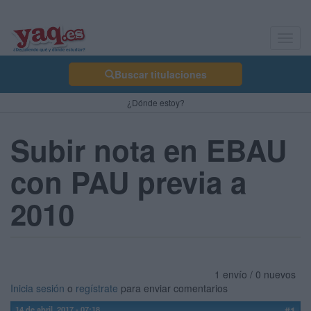
Toggl
navig
Buscar titulaciones
¿Dónde estoy?
Subir nota en EBAU
con PAU previa a
2010
1 envío / 0 nuevos
Inicia sesión
o
regístrate
para enviar comentarios
14 de abril, 2017 - 07:18
#1