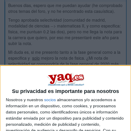
Buenos dias, espero que me puedan ayudar (he comprobado
otros temas del foro, y no he encontrado esta casuística).
Tengo aprobada selectividad (comunidad de madrid,
modalidad de ciencias --> matematicas II, y como especifica:
fisica, me puntuan 0.2 las dos), pero no me llega la nota para
la carrera que quiero, por eso me presentaré este año para
subir la nota.
Mi duda es, si me presento tanto a la fase general como a la
especifica y
solo
mejoro la nota de fisica. ¿Mi nota de
selectividad se compondría de la fase general de 2020 más
0.2 de matematicas de 2020
y la nueva nota de fisica 2021?.
Es decir, ¿se me "guardaría" la nota de mates (x 0.2) como
específica aún siendo de otra convocatoria más (x 0.2) de la
de física de este año?
Su privacidad es importante para nosotros
Inicio
Nosotros y nuestros
socios
almacenamos y/o accedemos a
información en un dispositivo, como cookies, y procesamos
datos personales, como identificadores únicos e información
Etiquetas:
Selectividad
estándar enviada por un dispositivo para publicidad y contenido
personalizado, medición de publicidad y contenido,
investigación de audiencia y desarrollo de servicios.
Con su