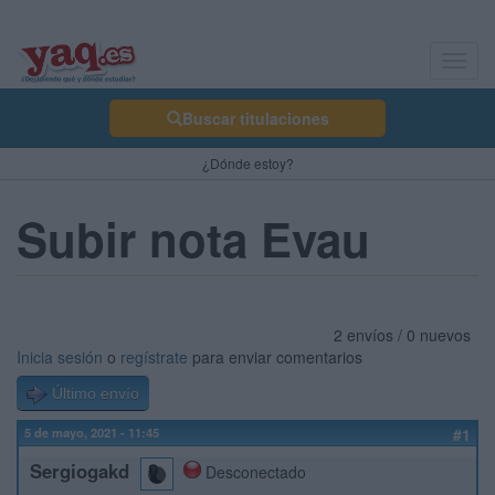
Toggl
navig
Buscar titulaciones
¿Dónde estoy?
Subir nota Evau
2 envíos / 0 nuevos
Inicia sesión
o
regístrate
para enviar comentarios
Último envío
5 de mayo, 2021 - 11:45
#1
Sergiogakd
Desconectado