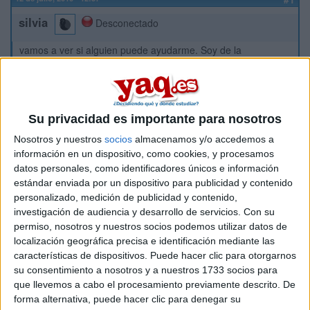
silvia
Desconectado
vamos a ver si alguien puede ayudarme. Soy de la
comunidad de castilla y leon. Mi nota en selectividad ha sido
un 7.50 y en la específica un 7.30 en biologia. Ahora quiero
subir nota en septiembre porque creo que no me da la nota.
la duda o dudas son las siguientes:
Su privacidad es importante para nosotros
- ¿Puedo presentarme en septiembre con biologia como
materia de modalidad (antes lo hice con matematicas en
Nosotros y nuestros
socios
almacenamos y/o accedemos a
junio). Me guardarían la nota en septiembre de biologia como
información en un dispositivo, como cookies, y procesamos
fase específica.
datos personales, como identificadores únicos e información
estándar enviada por un dispositivo para publicidad y contenido
No encuentro normativas, he hablado con los responsables
personalizado, medición de publicidad y contenido,
de Salamanca y Valladolid y cada uno me dice una cosa.
investigación de audiencia y desarrollo de servicios.
Con su
Gracias por aclararme algo.
permiso, nosotros y nuestros socios podemos utilizar datos de
localización geográfica precisa e identificación mediante las
Inicio
características de dispositivos. Puede hacer clic para otorgarnos
su consentimiento a nosotros y a nuestros 1733 socios para
que llevemos a cabo el procesamiento previamente descrito. De
Etiquetas:
Selectividad
Biología
Matemáticas
forma alternativa, puede hacer clic para denegar su