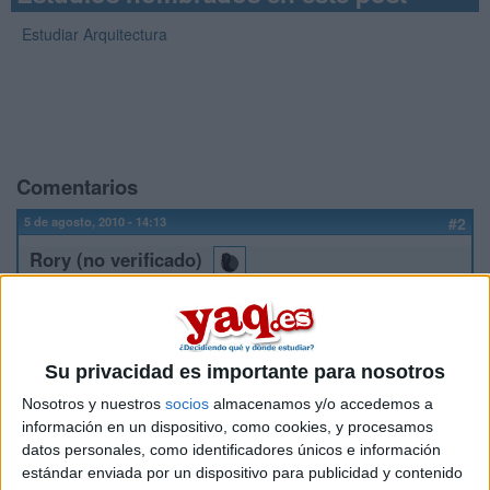
Estudiar Arquitectura
Comentarios
5 de agosto, 2010 - 14:13
#2
Rory (no verificado)
Hola!
Para empezar...que es lo q qieres hacer? Porque segun la
carrera que sea tendras mas posibilidad o menos de entrar
Su privacidad es importante para nosotros
en septiembre.
Nosotros y nuestros
socios
almacenamos y/o accedemos a
Yo he oido, y algo tb salio en la tele, pero no se al final como
información en un dispositivo, como cookies, y procesamos
se hara.. que nuestra nota solo valdra asi para este año si
datos personales, como identificadores únicos e información
subimos nota, porque el año que viene cambia otra vez la
estándar enviada por un dispositivo para publicidad y contenido
selectividad y plantean quitar las especificas. De todas formas