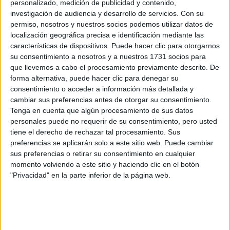
personalizado, medición de publicidad y contenido,
no lo se si es verdad o como acabara el asunto
investigación de audiencia y desarrollo de servicios.
Con su
permiso, nosotros y nuestros socios podemos utilizar datos de
Inicio
Inicia sesión
o
regístrate
para enviar comentarios
localización geográfica precisa e identificación mediante las
características de dispositivos. Puede hacer clic para otorgarnos
15 de agosto, 2010 - 19:27
#3
su consentimiento a nosotros y a nuestros 1731 socios para
maricarmenmas
Desconectado
que llevemos a cabo el procesamiento previamente descrito. De
forma alternativa, puede hacer clic para denegar su
mira este año en junio me presente aselctividad pero solo con
consentimiento o acceder a información más detallada y
las generales y entoces pues no me han cogio en la carrera
cambiar sus preferencias antes de otorgar su consentimiento.
que queria y entonce le esoty temiendo a qe no me cojan en
Tenga en cuenta que algún procesamiento de sus datos
la ultima convocatoria qe es lo mas probable entonce queria
personales puede no requerir de su consentimiento, pero usted
saber si podria presentarme en septiembre solo a las
tiene el derecho de rechazar tal procesamiento. Sus
asignaturas especificas o me tendre qe presentar a todo de
preferencias se aplicarán solo a este sitio web. Puede cambiar
nuevo??necesito saber algo si algien sabe algo o algun
sus preferencias o retirar su consentimiento en cualquier
numero de teefno donde pued informarmee graciasss
momento volviendo a este sitio y haciendo clic en el botón
"Privacidad" en la parte inferior de la página web.
Inicio
Inicia sesión
o
regístrate
para enviar comentarios
17 de agosto, 2010 - 10:08
#4
Imo
Desconectado