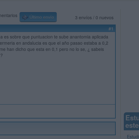
mentarios
3 envíos / 0 nuevos
Último envío
#1
a es sobre que puntuacion te sube anantomia aplicada
ermeria en andalucia es que el año pasao estaba a 0,2
me han dicho que esta en 0,1 pero no lo se, ¿ sabeis
a?
Est
este
Estud