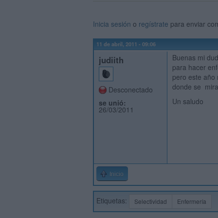
Inicia sesión
o
regístrate
para enviar co
11 de abril, 2011 - 09:06
Buenas mi dud
judiith
para hacer enf
pero este año 
donde se mir
Desconectado
Un saludo
se unió:
26/03/2011
Inicio
Etiquetas:
Selectividad
Enfermería