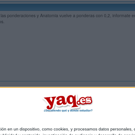
as ponderaciones y Anatomia vuelve a ponderas con 0,2, informate en
os.
Inicia ses
 en un dispositivo, como cookies, y procesamos datos personales, co
Quiénes somos
|
Contactar
|
Anúnciate