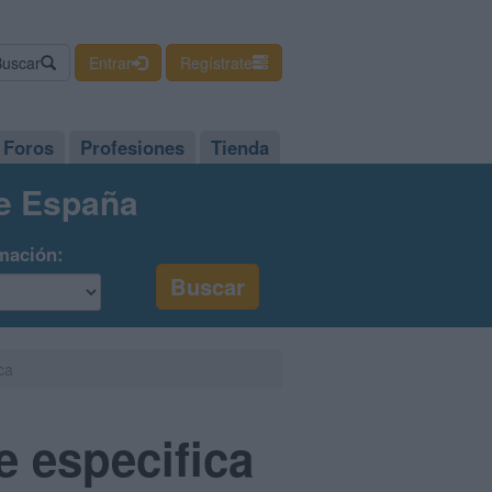
Buscar
Entrar
Regístrate
Foros
Profesiones
Tienda
de España
mación:
ca
e especifica