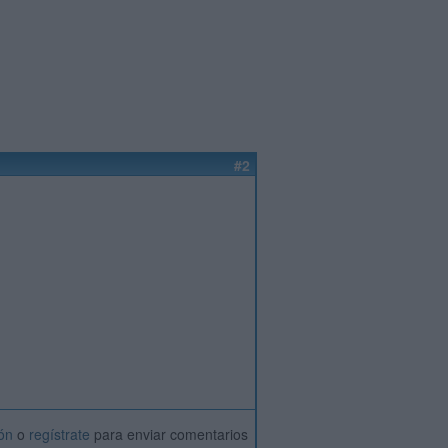
#2
ión
o
regístrate
para enviar comentarios