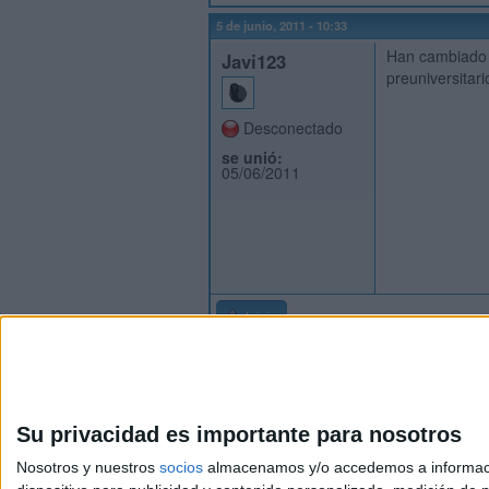
5 de junio, 2011 - 10:33
Han cambiado l
Javi123
preuniversitari
Desconectado
se unió:
05/06/2011
Inicio
Su privacidad es importante para nosotros
Nosotros y nuestros
socios
almacenamos y/o accedemos a información