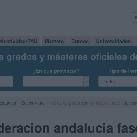
electividad/PAU
Masters
Cursos
Universidades
s grados y másteres oficiales 
¿En qué provincia?
Tipo de for
 estudios
Selectividad
tablas de poderacion andalucia fase especifi
deracion andalucia fas