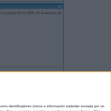
#3
 la pagina de la UMA, en la seccion de
ión
o
regístrate
para enviar comentarios
mo identificadores únicos e información estándar enviada por un