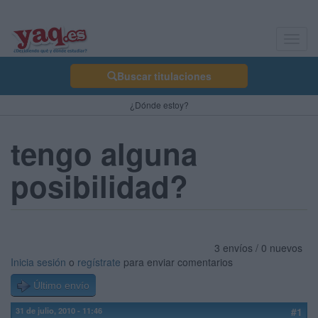
Toggl
navig
Buscar titulaciones
¿Dónde estoy?
tengo alguna
posibilidad?
3 envíos / 0 nuevos
Inicia sesión
o
regístrate
para enviar comentarios
Último envío
31 de julio, 2010 - 11:46
#1