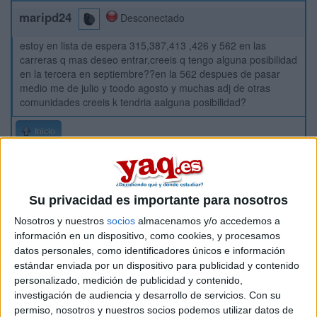
maripd24
Desconectado
estoy en lista de espera 315,387,413 ,426 y 562 en las
carreras q mas deseo entrar,creeis q tengo alguna posibilidad
en la tercera en septiembre??en la 562 despues de pasar
medio me de julio y toodo agosto y muchas adj de otras
comunidades creeis k tendria aalguna posibilidad?
Inicio
Etiquetas:
Selectividad
Su privacidad es importante para nosotros
Nosotros y nuestros
socios
almacenamos y/o accedemos a
información en un dispositivo, como cookies, y procesamos
datos personales, como identificadores únicos e información
estándar enviada por un dispositivo para publicidad y contenido
personalizado, medición de publicidad y contenido,
investigación de audiencia y desarrollo de servicios.
Con su
permiso, nosotros y nuestros socios podemos utilizar datos de