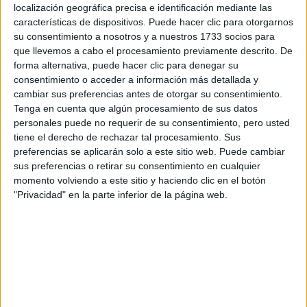
localización geográfica precisa e identificación mediante las
características de dispositivos. Puede hacer clic para otorgarnos
su consentimiento a nosotros y a nuestros 1733 socios para
que llevemos a cabo el procesamiento previamente descrito. De
forma alternativa, puede hacer clic para denegar su
consentimiento o acceder a información más detallada y
cambiar sus preferencias antes de otorgar su consentimiento.
Tenga en cuenta que algún procesamiento de sus datos
personales puede no requerir de su consentimiento, pero usted
tiene el derecho de rechazar tal procesamiento. Sus
preferencias se aplicarán solo a este sitio web. Puede cambiar
sus preferencias o retirar su consentimiento en cualquier
momento volviendo a este sitio y haciendo clic en el botón
Comentarios
"Privacidad" en la parte inferior de la página web.
31 de julio, 2010 - 16:04
#2
RS
Desconectado
Hola maripd24!!!! Yo creo que si tienes posibilidades, además
tú has hecho la preinscripción en andalucía verdad? A mi me
han dicho que al ser la primera comunidad que saca las
notas de corte todo el mundo reserva allí pero a lo largo de