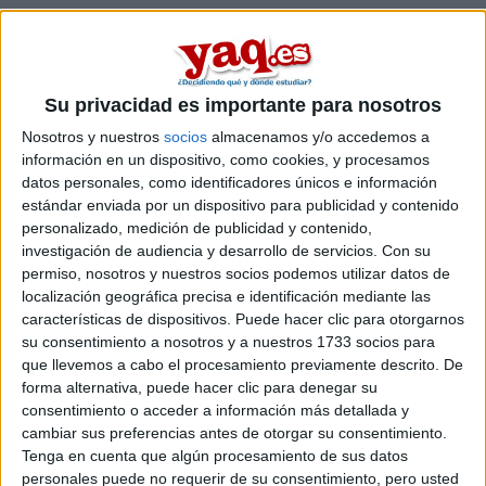
Inicia sesión
o
regístrate
para enviar comentarios
4 de junio, 2018 - 23:50
#1
Caroo
Desconectado
Su privacidad es importante para nosotros
Soy extranjera y en el Instituto me han inscrito con el
Nosotros y nuestros
socios
almacenamos y/o accedemos a
pasaporte para realizar selectividad, mi duda es que si luego
información en un dispositivo, como cookies, y procesamos
podré usar el NIE (que ya lo tengo) para inscribirme en la
datos personales, como identificadores únicos e información
universidad o tendré que seguir utilizando el pasaporte???
estándar enviada por un dispositivo para publicidad y contenido
personalizado, medición de publicidad y contenido,
Inicio
investigación de audiencia y desarrollo de servicios.
Con su
permiso, nosotros y nuestros socios podemos utilizar datos de
Etiquetas:
localización geográfica precisa e identificación mediante las
Selectividad
características de dispositivos. Puede hacer clic para otorgarnos
su consentimiento a nosotros y a nuestros 1733 socios para
que llevemos a cabo el procesamiento previamente descrito. De
forma alternativa, puede hacer clic para denegar su
consentimiento o acceder a información más detallada y
cambiar sus preferencias antes de otorgar su consentimiento.
Tenga en cuenta que algún procesamiento de sus datos
personales puede no requerir de su consentimiento, pero usted