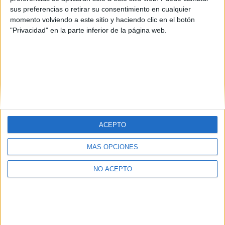
sus preferencias o retirar su consentimiento en cualquier
momento volviendo a este sitio y haciendo clic en el botón
"Privacidad" en la parte inferior de la página web.
ACEPTO
Quiénes somos
|
Contactar
|
Anúnciate
Aviso legal
|
Politica de privacidad
|
Condiciones generales
|
Política
MÁS OPCIONES
de cookies
© 2003-2026
Compás Mediterráneo S.L.
- Diego de León 47 - 28006
NO ACEPTO
Madrid [ESPAÑA] - Tel. +34 91 593 2767