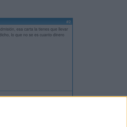
#2
dmisión, esa carta la tienes que llevar
dicho, lo que no se es cuanto dinero
ión
o
regístrate
para enviar comentarios