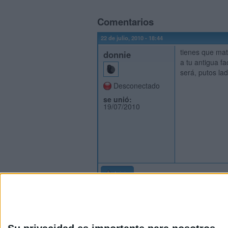
Comentarios
22 de julio, 2010 - 18:44
tienes que matr
donnie
a tu antigua f
será, putos la
Desconectado
se unió:
19/07/2010
Inicio