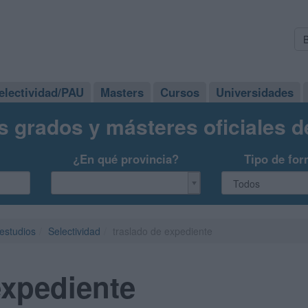
electividad/PAU
Masters
Cursos
Universidades
s grados y másteres oficiales 
¿En qué provincia?
Tipo de for
 estudios
Selectividad
traslado de expediente
expediente