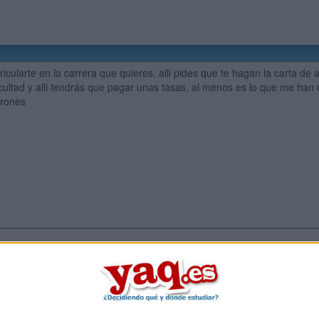
icularte en la carrera que quieres, alli pides que te hagan la carta de a
acultad y alli tendrás que pagar unas tasas, al menos es lo que me han 
drones
Inicia ses