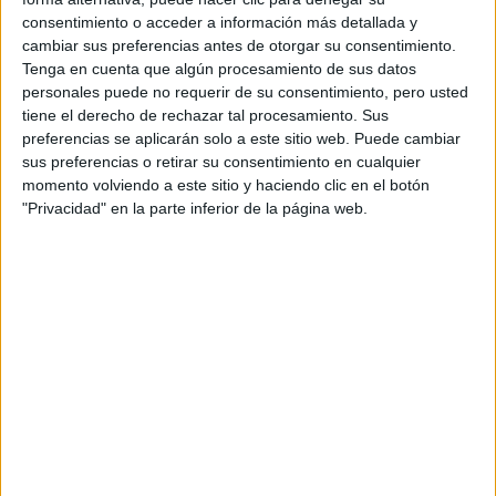
consentimiento o acceder a información más detallada y
cambiar sus preferencias antes de otorgar su consentimiento.
Tenga en cuenta que algún procesamiento de sus datos
Estudios nombrados en este post
personales puede no requerir de su consentimiento, pero usted
tiene el derecho de rechazar tal procesamiento. Sus
Estudiar Estadística
preferencias se aplicarán solo a este sitio web. Puede cambiar
sus preferencias o retirar su consentimiento en cualquier
momento volviendo a este sitio y haciendo clic en el botón
"Privacidad" en la parte inferior de la página web.
Comentarios
28 de junio, 2019 - 12:56
#2
chef
Desconectado
Hola! Personalmente no conozco ninguna de las dos, pero si
que tengo unos amigos que estudiaron en la UC3 (economía)
y están trabajando donde hicieron las prácticas. Si no tienes
inconveniente en elegir cualquiera de las dos, miraría los