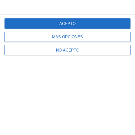
planes de ambas universidades en movilidad (para estudiar
fuera algún año) y prácticas externas.
Un saludo!
ACEPTO
Inicio
Inicia sesión
o
regístrate
para enviar comentarios
MÁS OPCIONES
NO ACEPTO
Quiénes somos
|
Contactar
|
Anúnciate
Aviso legal
|
Politica de privacidad
|
Condiciones generales
|
Política
de cookies
© 2003-2026
Compás Mediterráneo S.L.
- Diego de León 47 - 28006
Madrid [ESPAÑA] - Tel. +34 91 593 2767