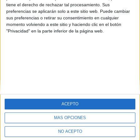
tiene el derecho de rechazar tal procesamiento. Sus
preferencias se aplicarán solo a este sitio web. Puede cambiar
sus preferencias o retirar su consentimiento en cualquier
momento volviendo a este sitio y haciendo clic en el botón
"Privacidad" en la parte inferior de la página web.
Estudios nombrados en este post
Estudiar Publicidad y Relaciones Públicas
ACEPTO
MÁS OPCIONES
Quiénes somos
|
Contactar
|
Anúnciate
Aviso legal
|
Politica de privacidad
|
Condiciones generales
|
Política
NO ACEPTO
de cookies