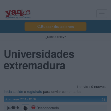
Toggl
navig
Buscar titulaciones
¿Dónde estoy?
Universidades
extremadura
1 envío / 0 nuevos
Inicia sesión
o
regístrate
para enviar comentarios
5 de mayo, 2011 - 12:06
#1
judiith
Desconectado