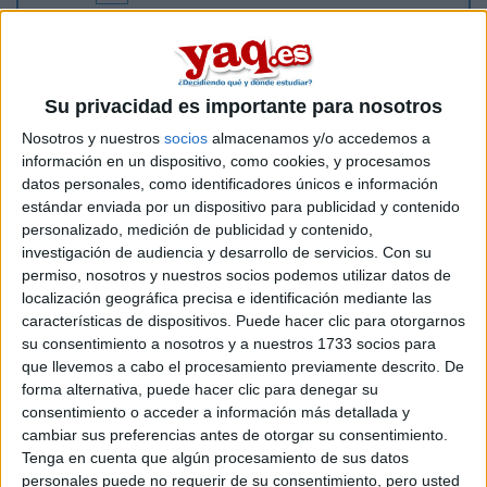
Hola alguien me podria decir cuales son la suniversidades
publicas en extremadura es que cuando las buscos me salen
muchas y nose si son publicas, adscritas o privadas
Un saludo
Su privacidad es importante para nosotros
Nosotros y nuestros
socios
almacenamos y/o accedemos a
Inicio
información en un dispositivo, como cookies, y procesamos
datos personales, como identificadores únicos e información
Etiquetas:
estándar enviada por un dispositivo para publicidad y contenido
Selectividad
Publicidad y Relaciones Públicas
personalizado, medición de publicidad y contenido,
investigación de audiencia y desarrollo de servicios.
Con su
permiso, nosotros y nuestros socios podemos utilizar datos de
localización geográfica precisa e identificación mediante las
características de dispositivos. Puede hacer clic para otorgarnos
su consentimiento a nosotros y a nuestros 1733 socios para
que llevemos a cabo el procesamiento previamente descrito. De
forma alternativa, puede hacer clic para denegar su
consentimiento o acceder a información más detallada y
cambiar sus preferencias antes de otorgar su consentimiento.
Tenga en cuenta que algún procesamiento de sus datos
personales puede no requerir de su consentimiento, pero usted