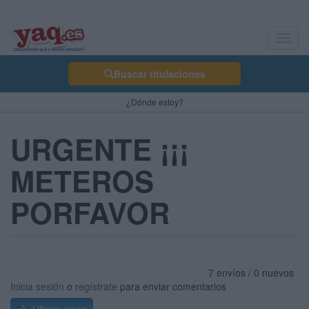
Toggl
navig
Buscar titulaciones
¿Dónde estoy?
URGENTE ¡¡¡
METEROS
PORFAVOR
7 envíos / 0 nuevos
Inicia sesión
o
regístrate
para enviar comentarios