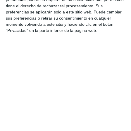
tiene el derecho de rechazar tal procesamiento. Sus
Inicio
Inicia sesión
o
regístrate
para enviar comentarios
preferencias se aplicarán solo a este sitio web. Puede cambiar
sus preferencias o retirar su consentimiento en cualquier
23 de julio, 2010 - 12:51
#3
momento volviendo a este sitio y haciendo clic en el botón
"Privacidad" en la parte inferior de la página web.
jcarlos
Desconectado
PORQUE SOY DE MURCIA Y NO PUEDO IR A MADRID,
TENGO QUE HACERLA ONLINE
Inicio
Inicia sesión
o
regístrate
para enviar comentarios
23 de julio, 2010 - 13:17
#4
Infinita
Desconectado
pues yo probaría diferentes cosas:
Con otro navegador y/o sistema operativo Hay páginas que
tienen problemas dependiendo de navegador o sistema con
el que trabajes. Instalar otro navegador es fácil y en cuanto
al sistema operativo puedes probar con el de un amigo,
familiar... También te puedes ir a un sitio de internet a