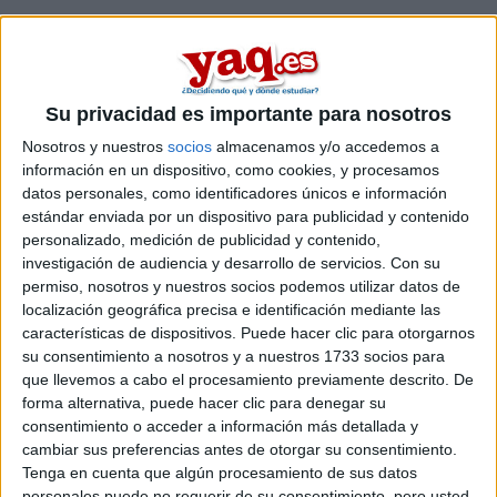
Su privacidad es importante para nosotros
Nosotros y nuestros
socios
almacenamos y/o accedemos a
información en un dispositivo, como cookies, y procesamos
datos personales, como identificadores únicos e información
estándar enviada por un dispositivo para publicidad y contenido
personalizado, medición de publicidad y contenido,
investigación de audiencia y desarrollo de servicios.
Con su
permiso, nosotros y nuestros socios podemos utilizar datos de
localización geográfica precisa e identificación mediante las
características de dispositivos. Puede hacer clic para otorgarnos
su consentimiento a nosotros y a nuestros 1733 socios para
Comentarios
que llevemos a cabo el procesamiento previamente descrito. De
forma alternativa, puede hacer clic para denegar su
23 de julio, 2010 - 12:46
#2
consentimiento o acceder a información más detallada y
donnie
Desconectado
cambiar sus preferencias antes de otorgar su consentimiento.
Tenga en cuenta que algún procesamiento de sus datos
xq no vas a tu facultad y haces alli la matricula?
personales puede no requerir de su consentimiento, pero usted