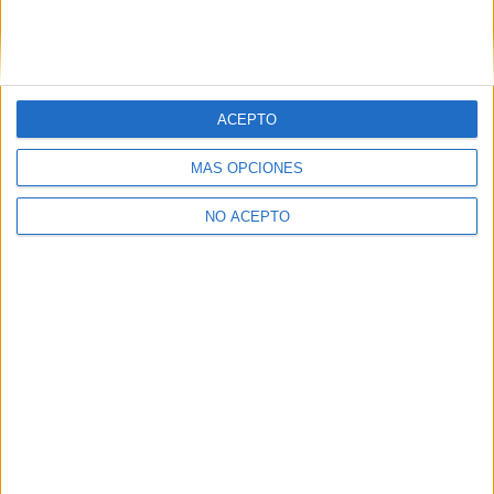
,SON DE ANAYA COSTARON 10 EUROS CADA UNO EN
TOTAL 30 ESTAN NUEVOS. LOS VENDO POR 15
INTERESADOS MANDAR EMAIL A
curuxiu@hotmail.com
poniendo en asunto LIBROS PAU
UN SALUDO
ACEPTO
Inicio
Inicia sesión
o
regístrate
para enviar comentarios
MÁS OPCIONES
NO ACEPTO
Quiénes somos
|
Contactar
|
Anúnciate
Aviso legal
|
Politica de privacidad
|
Condiciones generales
|
Política
de cookies
© 2003-2026
Compás Mediterráneo S.L.
- Diego de León 47 - 28006
Madrid [ESPAÑA] - Tel. +34 91 593 2767