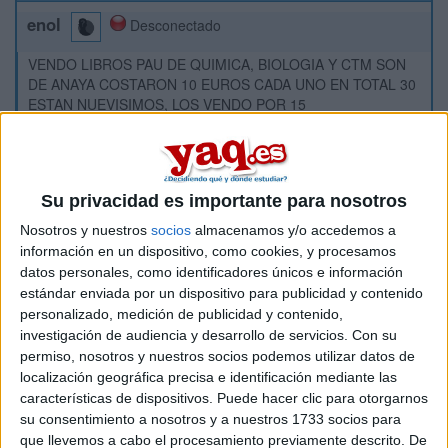
enol
Desconectado
VENDO LIBROS PAU DE QUIMICA, BIOLOGIA Y CTM SON
DE ANAYA COSTARON 10 EUROS CADA UNO EN TOTAL 30
ESTAN NUEVISIMOS, LOS VENDO POR 15
Inicio
Etiquetas:
Su privacidad es importante para nosotros
Selectividad
Biología
Química
Nosotros y nuestros
socios
almacenamos y/o accedemos a
información en un dispositivo, como cookies, y procesamos
datos personales, como identificadores únicos e información
estándar enviada por un dispositivo para publicidad y contenido
personalizado, medición de publicidad y contenido,
investigación de audiencia y desarrollo de servicios.
Con su
permiso, nosotros y nuestros socios podemos utilizar datos de
localización geográfica precisa e identificación mediante las
características de dispositivos. Puede hacer clic para otorgarnos
su consentimiento a nosotros y a nuestros 1733 socios para
que llevemos a cabo el procesamiento previamente descrito. De