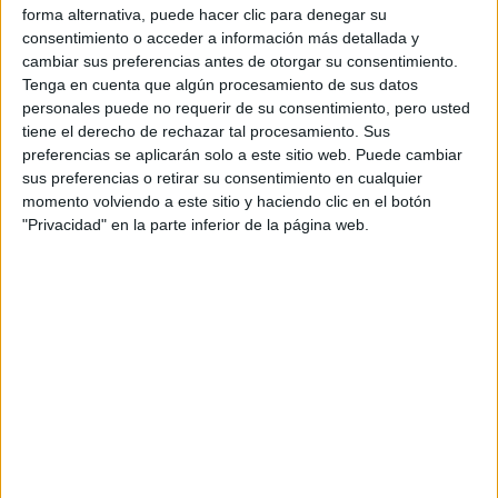
forma alternativa, puede hacer clic para denegar su
consentimiento o acceder a información más detallada y
cambiar sus preferencias antes de otorgar su consentimiento.
Tenga en cuenta que algún procesamiento de sus datos
personales puede no requerir de su consentimiento, pero usted
tiene el derecho de rechazar tal procesamiento. Sus
Estudios nombrados en este post
preferencias se aplicarán solo a este sitio web. Puede cambiar
sus preferencias o retirar su consentimiento en cualquier
Estudiar Biología
momento volviendo a este sitio y haciendo clic en el botón
Estudiar Química
"Privacidad" en la parte inferior de la página web.
Comentarios
8 de agosto, 2010 - 20:58
#2
enol
Desconectado
VENDO LIBROS PAU DE QUIMICA, BIOLOGIA Y CTM 2010