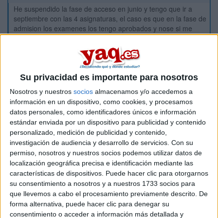
He suspendido la fase de acceso en junio y tengo que ir a
septiembre con las 4 asignaturas, el caso es que en la fase de
admision los examenes los tengo aprobados y nose si me
tengo que volver a presentar a estos en septiembre, o la nota
de la fase de admision se queda guardada para calcular la
nota
Inicio
Su privacidad es importante para nosotros
Nosotros y nuestros
socios
almacenamos y/o accedemos a
Etiquetas:
Selectividad
información en un dispositivo, como cookies, y procesamos
datos personales, como identificadores únicos e información
estándar enviada por un dispositivo para publicidad y contenido
personalizado, medición de publicidad y contenido,
investigación de audiencia y desarrollo de servicios.
Con su
permiso, nosotros y nuestros socios podemos utilizar datos de
localización geográfica precisa e identificación mediante las
características de dispositivos. Puede hacer clic para otorgarnos
su consentimiento a nosotros y a nuestros 1733 socios para
que llevemos a cabo el procesamiento previamente descrito. De
forma alternativa, puede hacer clic para denegar su
consentimiento o acceder a información más detallada y