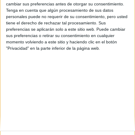
cambiar sus preferencias antes de otorgar su consentimiento.
Tenga en cuenta que algún procesamiento de sus datos
personales puede no requerir de su consentimiento, pero usted
tiene el derecho de rechazar tal procesamiento. Sus
preferencias se aplicarán solo a este sitio web. Puede cambiar
sus preferencias o retirar su consentimiento en cualquier
momento volviendo a este sitio y haciendo clic en el botón
"Privacidad" en la parte inferior de la página web.
Comentarios
8 de julio, 2019 - 12:59
#2
chef
Desconectado
Hola! Si has suspendido, las notas de la fase específica que
hayas sacado en junio no se tienen en cuenta, tendrás que
repetirlo todo.
Mucha suerte!