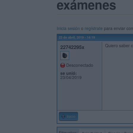
exámenes
Inicia sesión
o
regístrate
para enviar co
23 de abril, 2019 - 14:19
Quiero saber 
22742295x
Desconectado
se unió:
23/04/2019
Inicio
Etiquetas: