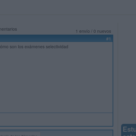
mentarios
1 envío / 0 nuevos
#1
cómo son los exámenes selectividad
Est