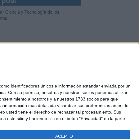
 post
ar Ciencia y Tecnología de los
ntos
mo identificadores únicos e información estándar enviada por un
ios.
Con su permiso, nosotros y nuestros socios podemos utilizar
okies
 consentimiento a nosotros y a nuestros 1733 socios para que
el. +34 91 593 2767
 a información más detallada y cambiar sus preferencias antes de
o usted tiene el derecho de rechazar tal procesamiento. Sus
a este sitio y haciendo clic en el botón "Privacidad" en la parte
ACEPTO