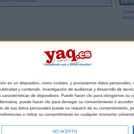
este
logía de los Alimentos
Estudi
Alime
 en un dispositivo, como cookies, y procesamos datos personales, co
Quiénes somos
|
Contactar
|
Anúnciate
blicidad y contenido, investigación de audiencia y desarrollo de servic
o legal
|
Politica de privacidad
|
Condiciones generales
|
Política de co
as características de dispositivos. Puede hacer clic para otorgarnos su
s Mediterráneo S.L.
- Diego de León 47 - 28006 Madrid [ESPAÑA] - T
ternativa, puede hacer clic para denegar su consentimiento o acceder
 de sus datos personales puede no requerir de su consentimiento, per
referencias o retirar su consentimiento en cualquier momento volviendo 
NO ACEPTO