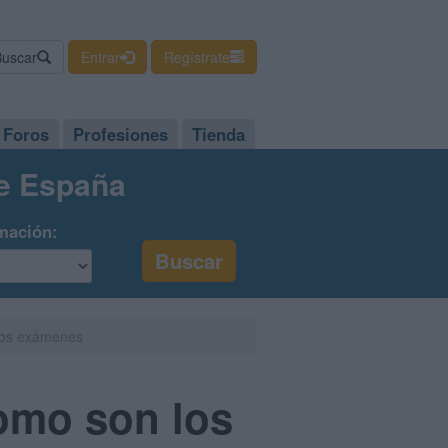
Buscar
Entrar
Regístrate
Foros
Profesiones
Tienda
de España
mación:
 los exámenes
como son los