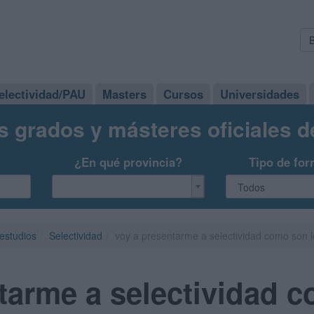
electividad/PAU
Masters
Cursos
Universidades
s grados y másteres oficiales 
¿En qué provincia?
Tipo de for
 estudios
Selectividad
voy a presentarme a selectividad como son
tarme a selectividad 