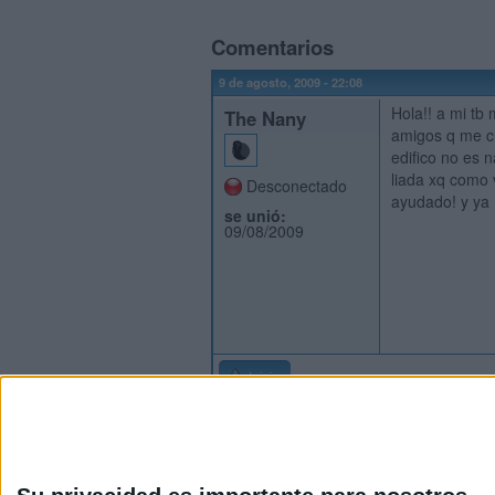
Comentarios
9 de agosto, 2009 - 22:08
Hola!! a mi tb
The Nany
amigos q me cu
edifico no es 
liada xq como 
Desconectado
ayudado! y ya 
se unió:
09/08/2009
Inicio