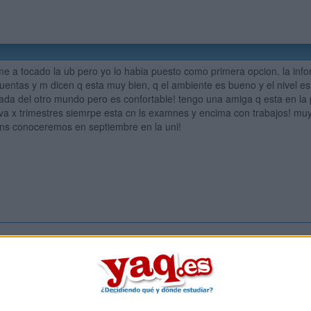
 me a tocado la ub pero yo lo habia puesto como primera opcion. la inf
entas y m dicen q esta muy bien, q el ambiente es bueno y el nivel es
nada del otro mundo pero es confortable! tengo una amiga q esta en l
va x trimestres siemrpe esta cn ls examnes y encima con trabajos! mu
ns conoceremos en septiembre en la uni!
Inicia ses