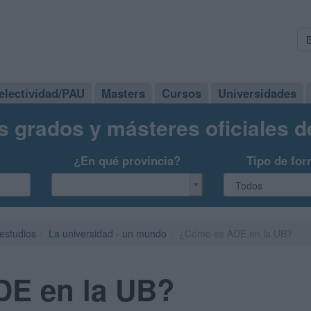
electividad/PAU
Masters
Cursos
Universidades
s grados y másteres oficiales 
¿En qué provincia?
Tipo de for
 estudios
La universidad - un mundo
¿Cómo es ADE en la UB?
E en la UB?