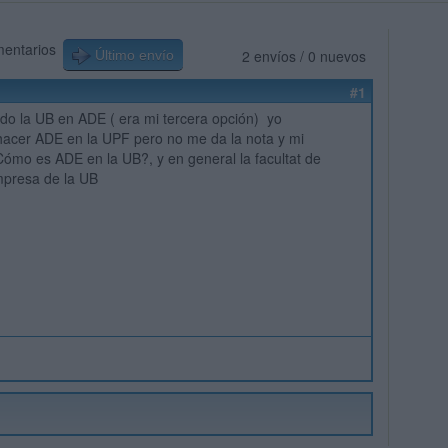
mentarios
2 envíos / 0 nuevos
Último envío
#1
o la UB en ADE ( era mi tercera opción) yo
hacer ADE en la UPF pero no me da la nota y mi
ómo es ADE en la UB?, y en general la facultat de
presa de la UB