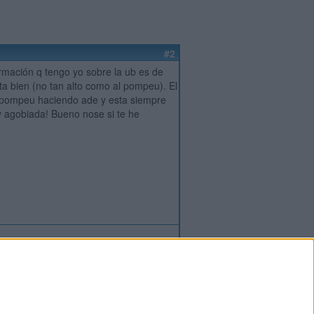
#2
ormación q tengo yo sobre la ub es de
ta bien (no tan alto como al pompeu). El
a pompeu haciendo ade y esta siempre
y agobiada! Bueno nose si te he
ión
o
regístrate
para enviar comentarios