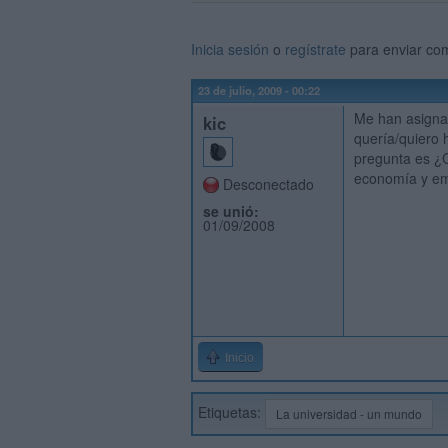
Inicia sesión
o
regístrate
para enviar co
23 de julio, 2009 - 00:22
Me han asignad
kic
quería/quiero 
pregunta es ¿C
economía y em
Desconectado
se unió:
01/09/2008
Inicio
Etiquetas:
La universidad - un mundo