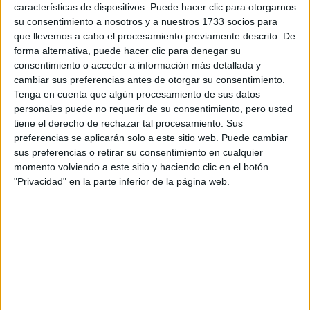
características de dispositivos. Puede hacer clic para otorgarnos
Ángel (:
su consentimiento a nosotros y a nuestros 1733 socios para
que llevemos a cabo el procesamiento previamente descrito. De
Saludos! Ángel (:
forma alternativa, puede hacer clic para denegar su
consentimiento o acceder a información más detallada y
Inicio
Inicia sesión
o
regístrate
para enviar comentarios
cambiar sus preferencias antes de otorgar su consentimiento.
2 de julio, 2009 - 22:24
#3
Tenga en cuenta que algún procesamiento de sus datos
personales puede no requerir de su consentimiento, pero usted
patryway
Desconectado
tiene el derecho de rechazar tal procesamiento. Sus
preferencias se aplicarán solo a este sitio web. Puede cambiar
Puess, arquitectura, arquitectura ténica y en las ingenierias
sus preferencias o retirar su consentimiento en cualquier
tmb pero menos; se suele dar mas mates y fisica. en bellas
momento volviendo a este sitio y haciendo clic en el botón
artes ademas de dibujo tecnico esta el artistico asik la carrera
"Privacidad" en la parte inferior de la página web.
k mas se adapta atu perfil seria arquitectura; la superior, o la
tecnica!
la técnica t pide un 6 mas o menos y la superior ya se sube al
7, 5 aprox. depende d la uni.
la arquitectura tecnica es construccion y la arquitectura
superior es diseño. ya a partir d ahi lo k tu prefieras....