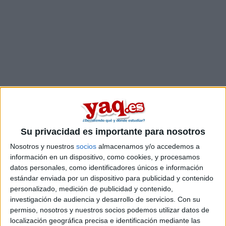
Comentarios
Su privacidad es importante para nosotros
29 de junio, 2009 - 23:46
#2
Nosotros y nuestros
socios
almacenamos y/o accedemos a
información en un dispositivo, como cookies, y procesamos
AngelGC
Desconectado
datos personales, como identificadores únicos e información
estándar enviada por un dispositivo para publicidad y contenido
Que contengan Dibujo Técnico pues Bellas Artes,
Arquitectura, Ingenierías. Tienes que mirar esas carreras y
personalizado, medición de publicidad y contenido,
decidirte por la que más te guste. Aunque depende del
investigación de audiencia y desarrollo de servicios.
Con su
Bachillerato que hayas hecho.
permiso, nosotros y nuestros socios podemos utilizar datos de
localización geográfica precisa e identificación mediante las
Saludos!