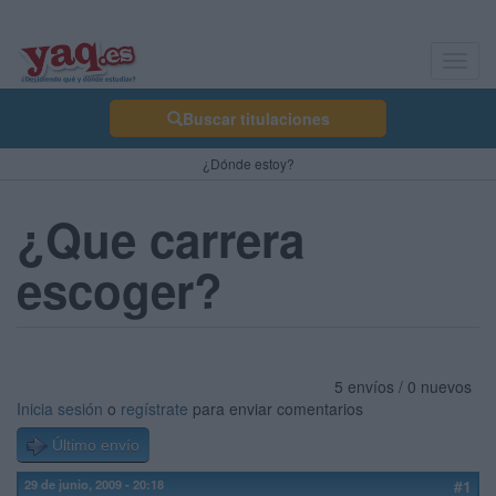
Toggl
navig
Buscar titulaciones
¿Dónde estoy?
¿Que carrera
escoger?
5 envíos / 0 nuevos
Inicia sesión
o
regístrate
para enviar comentarios
Último envío
29 de junio, 2009 - 20:18
#1