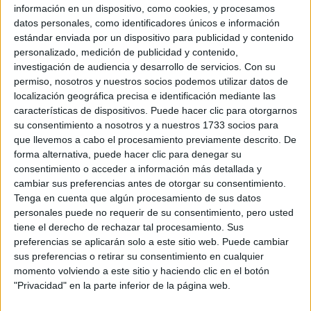
información en un dispositivo, como cookies, y procesamos
datos personales, como identificadores únicos e información
Mejor haz el bachillerato de ciencias. Más que nada, es
estándar enviada por un dispositivo para publicidad y contenido
porque es el que más salidas tiene. Ahora estás en cuarto y
personalizado, medición de publicidad y contenido,
quieres hacer medicina, o luego se te ocurre hacer historia, o
investigación de audiencia y desarrollo de servicios.
Con su
hacer ingeniería... si no lo tienes muy claro, haz el que luego
permiso, nosotros y nuestros socios podemos utilizar datos de
te permita hacer cualquier carrera, que es el de ciencias de la
localización geográfica precisa e identificación mediante las
salud (creo recordar que el que hace de la salud, luego
características de dispositivos. Puede hacer clic para otorgarnos
puede hacer una ingeniería, pero ahora mismo no estoy muy
su consentimiento a nosotros y a nuestros 1733 socios para
seguro).
que llevemos a cabo el procesamiento previamente descrito. De
Luego todo lo que necesites aprender de ADE, si la haces (no
forma alternativa, puede hacer clic para denegar su
te recomiendo hacer un doble grado, pero bueno, si lo haces,
consentimiento o acceder a información más detallada y
mejor que sea de Derecho que de Turismo) lo puedes
cambiar sus preferencias antes de otorgar su consentimiento.
aprender por tu cuenta. Por si te sirve de consuelo, hay
Tenga en cuenta que algún procesamiento de sus datos
posgrado de gestión de empresas sanitarias/hospitales, así
personales puede no requerir de su consentimiento, pero usted
que podrías tener las dos cosas.
tiene el derecho de rechazar tal procesamiento. Sus
preferencias se aplicarán solo a este sitio web. Puede cambiar
sus preferencias o retirar su consentimiento en cualquier
Saludos y suerte
momento volviendo a este sitio y haciendo clic en el botón
"Privacidad" en la parte inferior de la página web.
Inicio
Inicia sesión
o
regístrate
para enviar comentarios