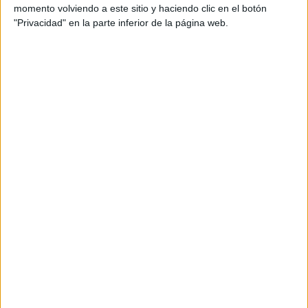
momento volviendo a este sitio y haciendo clic en el botón
"Privacidad" en la parte inferior de la página web.
Comentarios
29 de junio, 2009 - 12:34
#2
xx_irenitta_xx
Desconectado
Bueno, no conozco la universidad de Alcalá pero dos amigas
han estudiado allí y han terminado este año, y han salido muy
contentas. Y eso de que te pilla lejos...¿media hora es
mucho? Más quisiera tardar yo media hora...
Y bueno, la que más conozco es la URJC. Eso de que es muy
mala y tiene poco prestigio...pues mira no me lo creo, aunque
eso varía dependiendo de quien te lo diga y de su
experiencia personal, como todo. Es la uni púbica más nueva
de Madrid y tiene prestaciones bastante buenas, además los
profes suelen ser jóvenes y agradables.
¿Difícil? Pues depende de la carrera, pero vamos, por lo que