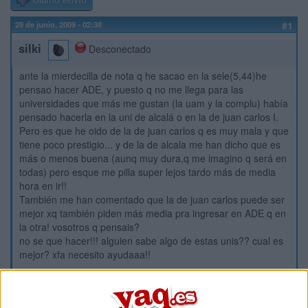
Último envío
29 de junio, 2009 - 02:38
#1
silki
Desconectado
ante la mierdecilla de nota q he sacao en la sele(5,44)he
pensao hacer ADE, y puesto q no me llega para las
universidades que más me gustan (la uam y la complu) había
pensado hacerla en la uni de alcalá o en la de juan carlos I.
Pero es que he oido de la de juan carlos q es muy mala y que
tiene poco prestigio... y de la de alcala me han dicho que es
más o menos buena (aunq muy dura,q me imagino q será en
todas) pero esque me pilla super lejos tardo más de media
hora en ir!!
También me han comentado que la de juan carlos puede ser
mejor xq también piden más media pra ingresar en ADE q en
la otra! vosotros q pensais?
no se que hacer!!! alguien sabe algo de estas unis?? cual es
mejor? xfa necesito ayudaaa!!