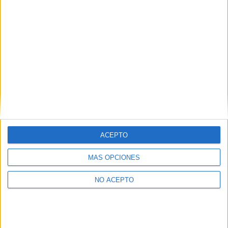
tengo oído, por todas las unis el nivel es similar. Espero
haberte ayudado.
PD: estate agusto por tu nota de selectividad que muchos
otros no han llegado ni a presentarse porque no han
aprobado bachillerato!!!
Inicio
Inicia sesión
o
regístrate
para enviar comentarios
2 de julio, 2009 - 01:51
(Responder a #2)
#3
silki
Desconectado
ACEPTO
muchas gracias por tu ayuda!! me ha servido bastante! :)
MÁS OPCIONES
Inicio
Inicia sesión
o
regístrate
para enviar comentarios
NO ACEPTO
3 de julio, 2009 - 22:24
#4
patryway
Desconectado