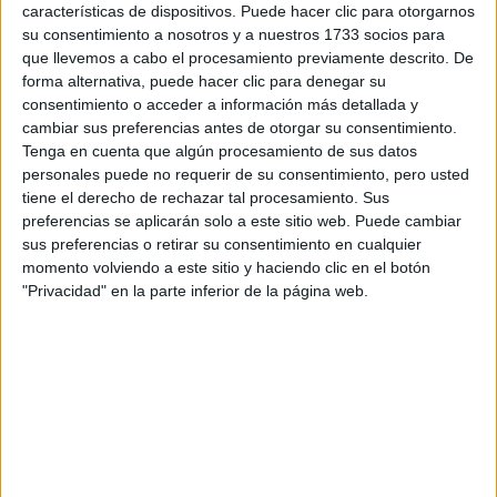
hacia donde esta dirigida esta carrera?
características de dispositivos. Puede hacer clic para otorgarnos
su consentimiento a nosotros y a nuestros 1733 socios para
La verdad que como veis esto bastante perdida ya que mis
que llevemos a cabo el procesamiento previamente descrito. De
amigos de la diplomatura tambien estan mirando realizar
forma alternativa, puede hacer clic para denegar su
masters y creo q es demasiado precipitado ya que antes
habria que prepararse más idiomas o por lo menos tener algo
consentimiento o acceder a información más detallada y
mas de base ¿o que me aconsejariais?
cambiar sus preferencias antes de otorgar su consentimiento.
Tenga en cuenta que algún procesamiento de sus datos
Lo que realmente me interesaria seria que aquellos
personales puede no requerir de su consentimiento, pero usted
estudiantes de economicas o comunicación audiovisual me
tiene el derecho de rechazar tal procesamiento. Sus
aclararais algo sobre estas carreras o aquellos que hayais
preferencias se aplicarán solo a este sitio web. Puede cambiar
cursao la diplomatura de empresariales me dijerais hacia
sus preferencias o retirar su consentimiento en cualquier
donde la habeis enfocado...
momento volviendo a este sitio y haciendo clic en el botón
Un saludo y espero que contesteis pues ando muyyyy
"Privacidad" en la parte inferior de la página web.
perdida!!!
Inicio
Etiquetas:
La universidad - un mundo