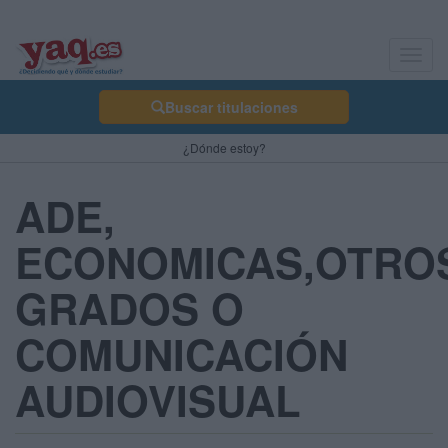
Toggl
navig
Buscar titulaciones
¿Dónde estoy?
ADE,
ECONOMICAS,OTRO
GRADOS O
COMUNICACIÓN
AUDIOVISUAL