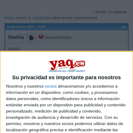
1 envío / 0 nuevos
Inicia sesión
o
regístrate
para enviar comentarios
10 de marzo, 2010 - 14:26
#1
Hashia
Desconectado
Hola!!!
Soy una estudiante de empresariales en bilbao, q termino la
diplomatura en junio y la verdad que tras dar mil vueltas
sobre como seguir mis estudios en los proximos años,la
verdad es que ando un poco perdida...ya que ADE no me
Su privacidad es importante para nosotros
llama la atención y la verdad que desde que empece la
Nosotros y nuestros
socios
almacenamos y/o accedemos a
diplomatura siempre he tenido en mente realizar la
información en un dispositivo, como cookies, y procesamos
licenciatura de comunicación audiovisual ( ya que se podia
acceder al 2ºciclo, cosa que ahoar tampoco tengo muy clara
datos personales, como identificadores únicos e información
con esto de bolonia! ¿alguien sabe como se conseguiria
estándar enviada por un dispositivo para publicidad y contenido
entrar en estos estudios teniendo cursada ya la diplomatura
personalizado, medición de publicidad y contenido,
de empresariales?)..aparte de esto tambien estado mirando
investigación de audiencia y desarrollo de servicios.
Con su
economicas y no me a desagradado del todo ¿Alguien que
permiso, nosotros y nuestros socios podemos utilizar datos de
curse estos estudios me podria decir que salidas tiene?¿o
localización geográfica precisa e identificación mediante las