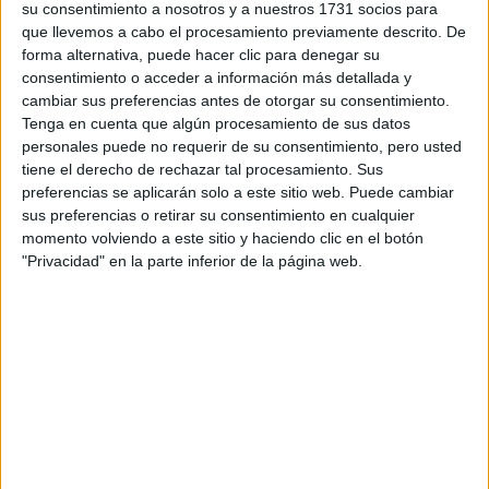
Estudios nombrados en este post
su consentimiento a nosotros y a nuestros 1731 socios para
que llevemos a cabo el procesamiento previamente descrito. De
Estudiar Humanidades
forma alternativa, puede hacer clic para denegar su
Estudiar Lenguas Modernas - Lenguas Clásicas - Filologías
consentimiento o acceder a información más detallada y
Estudiar Logopedia
cambiar sus preferencias antes de otorgar su consentimiento.
Estudiar Psicología
Tenga en cuenta que algún procesamiento de sus datos
Estudiar Traducción e Interpretación
personales puede no requerir de su consentimiento, pero usted
tiene el derecho de rechazar tal procesamiento. Sus
preferencias se aplicarán solo a este sitio web. Puede cambiar
sus preferencias o retirar su consentimiento en cualquier
momento volviendo a este sitio y haciendo clic en el botón
"Privacidad" en la parte inferior de la página web.
Comentarios
29 de mayo, 2011 - 18:36
#2
Laura93
Desconectado
Yo te aconsejo que simplemente te fijes en las asignaturas
que se estudian en cada opción y te dejes llevar por lo que
más te guste: Química, Biología, Mates, o Literatura, Arte,
Historia, Latín. Luego ya elegirás la carrera. A mí me pasó