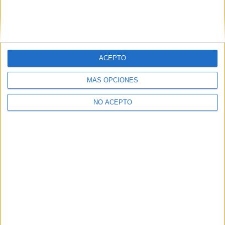
kardamoon
Desconectado
Espérate a septiembre para hacerla, tienes hasta el 30 de
ese mes para entregarla.
La universidad es tal y como la pintan... si sabes como "liarla".
ACEPTO
Inicio
Inicia sesión
o
regístrate
para enviar comentarios
MÁS OPCIONES
NO ACEPTO
Quiénes somos
|
Contactar
|
Anúnciate
Aviso legal
|
Politica de privacidad
|
Condiciones generales
|
Política
de cookies
© 2003-2026
Compás Mediterráneo S.L.
- Diego de León 47 - 28006
Madrid [ESPAÑA] - Tel. +34 91 593 2767