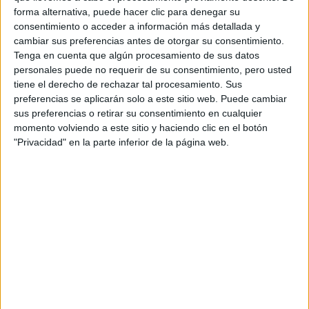
forma alternativa, puede hacer clic para denegar su
consentimiento o acceder a información más detallada y
cambiar sus preferencias antes de otorgar su consentimiento.
Tenga en cuenta que algún procesamiento de sus datos
personales puede no requerir de su consentimiento, pero usted
tiene el derecho de rechazar tal procesamiento. Sus
preferencias se aplicarán solo a este sitio web. Puede cambiar
sus preferencias o retirar su consentimiento en cualquier
momento volviendo a este sitio y haciendo clic en el botón
Comentarios
"Privacidad" en la parte inferior de la página web.
11 de julio, 2011 - 14:26
#2
lulu220
Desconectado
pues mira yo el año pasado lo heche en sep o asi cuando
entre en la universidad y eso puede tardar meses en que te
la den, tu no lo sabes alomejor hasta enero o vete a saber
cuadn opor que a mi me lan dao en abril.
Inicio
Inicia sesión
o
regístrate
para enviar comentarios
11 de julio, 2011 - 21:54
#3