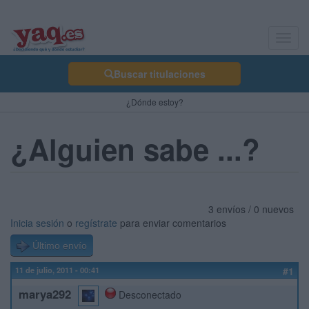
Toggl
navig
Buscar titulaciones
¿Dónde estoy?
¿Alguien sabe ...?
3 envíos / 0 nuevos
Inicia sesión
o
regístrate
para enviar comentarios
Último envío
11 de julio, 2011 - 00:41
#1
marya292
Desconectado