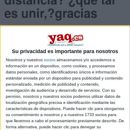
es unir,?gracias
1 envío / 0 nuevos
Inicia sesión
o
regístrate
para enviar comentarios
Su privacidad es importante para nosotros
7 de septiembre, 2011 - 16:19
#1
Nosotros y nuestros
socios
almacenamos y/o accedemos a
rorarecoder
Desconectado
información en un dispositivo, como cookies, y procesamos
datos personales, como identificadores únicos e información
Inicio
estándar enviada por un dispositivo para publicidad y contenido
personalizado, medición de publicidad y contenido,
investigación de audiencia y desarrollo de servicios.
Con su
Etiquetas:
permiso, nosotros y nuestros socios podemos utilizar datos de
La universidad - un mundo
Magisterio de Educación Primaria
localización geográfica precisa e identificación mediante las
UNIR
características de dispositivos. Puede hacer clic para otorgarnos
su consentimiento a nosotros y a nuestros 1733 socios para
que llevemos a cabo el procesamiento previamente descrito. De
forma alternativa, puede hacer clic para denegar su