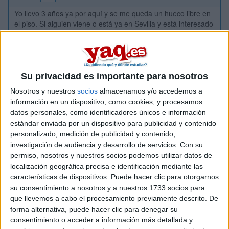
Yo llevo 3 años ya por aquí y se me queda un hueco libre en
el piso. Si alguien viene o está ya en Sevilla y está interesado
que me mande un mail o algo ^^, la zona es tranquila y el
piso es grandecito y sólo a compartir conmigo, qué más se
puede pedir!!
Soy estudiante de 3º de biotecnología, por si interesa el
Su privacidad es importante para nosotros
detalle.
Nosotros y nuestros
socios
almacenamos y/o accedemos a
What do you do when you're stranded and there ain't nothing
información en un dispositivo, como cookies, y procesamos
on the roll?
datos personales, como identificadores únicos e información
To prove you're a man you must wipe it with your hand!
estándar enviada por un dispositivo para publicidad y contenido
Stranded
personalizado, medición de publicidad y contenido,
Stranded on a toilet bowl !
investigación de audiencia y desarrollo de servicios.
Con su
permiso, nosotros y nuestros socios podemos utilizar datos de
Inicio
localización geográfica precisa e identificación mediante las
características de dispositivos. Puede hacer clic para otorgarnos
Etiquetas:
La universidad - un mundo
Biotecnología
Sevilla
su consentimiento a nosotros y a nuestros 1733 socios para
que llevemos a cabo el procesamiento previamente descrito. De
forma alternativa, puede hacer clic para denegar su
consentimiento o acceder a información más detallada y