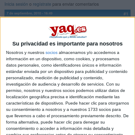
Inicia sesión
o
regístrate
para enviar comentarios
7 de septiembre, 2010 - 16:49
#1
becky
Desconectado
Empezamos el lunes, pero no se a que hora, y estoy bastante
nerviosilla.
Su privacidad es importante para nosotros
un beso, os veo el lunes =D
Nosotros y nuestros
socios
almacenamos y/o accedemos a
información en un dispositivo, como cookies, y procesamos
Inicio
datos personales, como identificadores únicos e información
estándar enviada por un dispositivo para publicidad y contenido
personalizado, medición de publicidad y contenido,
Etiquetas:
La universidad - un mundo
Biología
ULE
investigación de audiencia y desarrollo de servicios.
Con su
permiso, nosotros y nuestros socios podemos utilizar datos de
localización geográfica precisa e identificación mediante las
características de dispositivos. Puede hacer clic para otorgarnos
su consentimiento a nosotros y a nuestros 1733 socios para
que llevemos a cabo el procesamiento previamente descrito. De
forma alternativa, puede hacer clic para denegar su
consentimiento o acceder a información más detallada y
cambiar sus preferencias antes de otorgar su consentimiento.