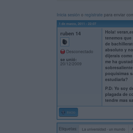
Inicia sesión
o
regístrate
para enviar co
1 de marzo, 2011 - 22:07
Hola! veran,e
ruben 14
tenemos que s
de bachillera
absoluto y no
Desconectado
dijerais como
se unió:
me ha gustado
20/12/2009
sobresaliente
poquisimas sa
estudiarla?
P.D: Yo soy d
plagada de c
tendre mas s
Inicio
Etiquetas:
La universidad - un mundo