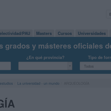
electividad/PAU
Masters
Cursos
Universidades
s grados y másteres oficiales 
¿En qué provincia?
Tipo de for
 estudios
La universidad - un mundo
ARQUEOLOGÍA
GÍA