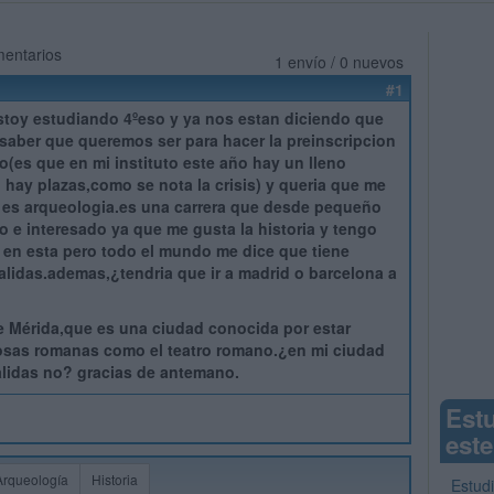
mentarios
1 envío / 0 nuevos
#1
stoy estudiando 4ºeso y ya nos estan diciendo que
aber que queremos ser para hacer la preinscripcion
to(es que en mi instituto este año hay un lleno
 hay plazas,como se nota la crisis) y queria que me
 es arqueologia.es una carrera que desde pequeño
 e interesado ya que me gusta la historia y tengo
 en esta pero todo el mundo me dice que tiene
lidas.ademas,¿tendria que ir a madrid o barcelona a
e Mérida,que es una ciudad conocida por estar
osas romanas como el teatro romano.¿en mi ciudad
alidas no? gracias de antemano.
Est
este
Arqueología
Historia
Estud