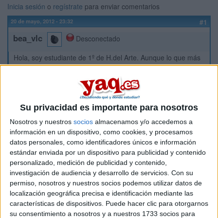
Inicia sesión
o
regístrate
para enviar comentarios
20 de mayo, 2012 - 23:32
#1
bea_vlc
Desconectado
Hola, soy estudiante de 1º de H.del Arte. Aunque lo que más
me apasiona es el arte, ante el miedo a las salidas y las
asignaturas obligadas que tienes que dar que no son de
arte(Filosofia, Historia, Literatura,..) la carrera me deprime.
Siempre habia querido estudiar algo relacionado con la
comunicación pero debido a mi baja nota de selectividad no
Su privacidad es importante para nosotros
he podido. Estoy casi decidida en dejar la carrera y empezar
Nosotros y nuestros
socios
almacenamos y/o accedemos a
el ciclo superior de Marketing y Publicidad y luego pasarme a
información en un dispositivo, como cookies, y procesamos
la carrera de Publicidad y Relaciones Públicas. Mi pregunta
datos personales, como identificadores únicos e información
es si haciendo este ciclo acompañado luego con la carrera
estándar enviada por un dispositivo para publicidad y contenido
tendré más oportunidades para encontrar trabajo? Y me
personalizado, medición de publicidad y contenido,
sería de gran ayuda saber la opinión acerca de este ciclo o
investigación de audiencia y desarrollo de servicios.
Con su
de la carrera .Además, he leido que una de las salidas de
Publicidad es Dirección de Arte, me podíais decir a qué se
permiso, nosotros y nuestros socios podemos utilizar datos de
dedica exactamente. Muchas gracias.
localización geográfica precisa e identificación mediante las
características de dispositivos. Puede hacer clic para otorgarnos
su consentimiento a nosotros y a nuestros 1733 socios para
Inicio