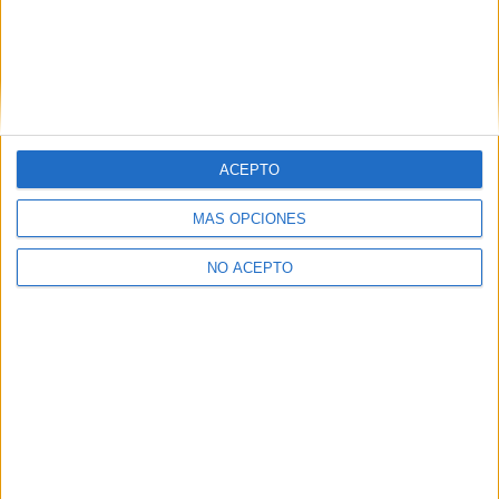
Estudios nombrados en este post
Estudiar Filosofía
Estudiar Historia
Estudiar Marketing
Estudiar Publicidad y Relaciones Públicas
ACEPTO
MÁS OPCIONES
NO ACEPTO
Quiénes somos
|
Contactar
|
Anúnciate
Aviso legal
|
Politica de privacidad
|
Condiciones generales
|
Política
de cookies
© 2003-2026
Compás Mediterráneo S.L.
- Diego de León 47 - 28006
Madrid [ESPAÑA] - Tel. +34 91 593 2767