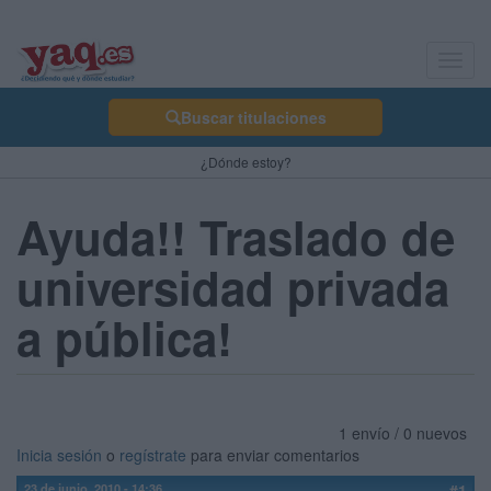
Toggl
navig
Buscar titulaciones
¿Dónde estoy?
Ayuda!! Traslado de
universidad privada
a pública!
1 envío / 0 nuevos
Inicia sesión
o
regístrate
para enviar comentarios
23 de junio, 2010 - 14:36
#1