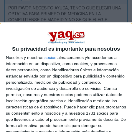
POR FAVOR NECESITO AYUDA, TENGO QUE ELEGIR UNA
OPTATIVA PARA PRIMERO DE MEDICINA EN LA
COMPLUTENSE DE MADRID Y NO SE QUE ELEGIR
PORQUE NO ENCUENTRO INFORMACIÓN ACERCA DE
LOS CONTENIDOS DE CADA UNA, Y COMO TIENEN
NOMBRES MUY RAROS, NO SÉ DE QUE VAN!!! POR FAVOR
SI ALGUIEN SABE ALGO ACERCA DE:
Su privacidad es importante para nosotros
1.- NEUROQUIMICA HUMANA
Nosotros y nuestros
socios
almacenamos y/o accedemos a
2.- CULTIVO DE CELULAS ANIMALES Y HUMANAS
información en un dispositivo, como cookies, y procesamos
3.- NEUROBIOLOGIA SENSORIAL
datos personales, como identificadores únicos e información
estándar enviada por un dispositivo para publicidad y contenido
4.- BIOQUIMICA CLINICA
personalizado, medición de publicidad y contenido,
QUE ME LO CUENTE O QUE ALGUIEN ME DIGA DONDE
investigación de audiencia y desarrollo de servicios.
Con su
PUEDO VER EN QUE CONSISTEN PORQUE NO
permiso, nosotros y nuestros socios podemos utilizar datos de
ESNCUENTRO NADA POR INTERNET!! SI ALGUIEN SABE
localización geográfica precisa e identificación mediante las
ACONSEJARME, SE LO AGRADECERIA
características de dispositivos. Puede hacer clic para otorgarnos
PROFUNDAMENTE!!
su consentimiento a nosotros y a nuestros 1731 socios para
GRACIAS!!
que llevemos a cabo el procesamiento previamente descrito. De
forma alternativa, puede hacer clic para denegar su
consentimiento o acceder a información más detallada y