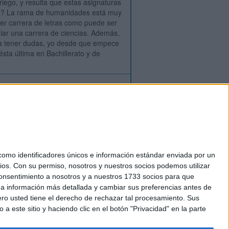
iego, y resulta que estas asignaturas
ora? La rama de humanidades está muy
ier carrera de letras como puede ser
udiar una carrera de ciencias. Además,
 a tener dudas, yo desde que empece
ta última en Bachillerato y de
ión
o
regístrate
para enviar comentarios
mo identificadores únicos e información estándar enviada por un
ios.
Con su permiso, nosotros y nuestros socios podemos utilizar
okies
 consentimiento a nosotros y a nuestros 1733 socios para que
el. +34 91 593 2767
 a información más detallada y cambiar sus preferencias antes de
o usted tiene el derecho de rechazar tal procesamiento. Sus
a este sitio y haciendo clic en el botón "Privacidad" en la parte