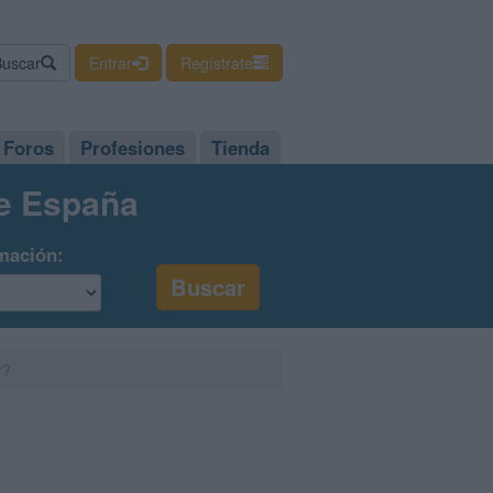
Buscar
Entrar
Regístrate
Foros
Profesiones
Tienda
de España
mación:
r?