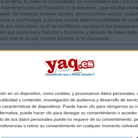
ra de letras, te metes en humanidades. En humanidades das Latín y Gr
y finalmente la idea de Traducción no te convence, ¿qué estudias ah
siado. Sin embargo, si coges ciencias, siempre podrás escoger cualqu
toria, o una Filología, y siempre tendrás abierta la posibilidad de est
do que estés ahora, en 2º de bachillerato casi seguro que empezaras
laro que quería hacer Derecho o Economía, y después de haber dado és
poco más de en qué consiste Derecho, lo he descartado.
Inicia ses
 en un dispositivo, como cookies, y procesamos datos personales, co
Quiénes somos
|
Contactar
|
Anúnciate
blicidad y contenido, investigación de audiencia y desarrollo de servic
o legal
|
Politica de privacidad
|
Condiciones generales
|
Política de co
as características de dispositivos. Puede hacer clic para otorgarnos su
s Mediterráneo S.L.
- Diego de León 47 - 28006 Madrid [ESPAÑA] - T
ternativa, puede hacer clic para denegar su consentimiento o acceder
 de sus datos personales puede no requerir de su consentimiento, per
referencias o retirar su consentimiento en cualquier momento volviendo 