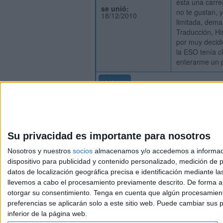
ésta una carre
se unió:
no te gustan, 
18/12/2010
limitada, dema
Traducción, His
por muy decidi
la ESO tenía c
enterarme un 
Inicio
Su privacidad es importante para nosotros
Nosotros y nuestros
socios
almacenamos y/o accedemos a información
dispositivo para publicidad y contenido personalizado, medición de pu
Avis
datos de localización geográfica precisa e identificación mediante l
© 2003-2026
Compá
llevemos a cabo el procesamiento previamente descrito. De forma al
otorgar su consentimiento.
Tenga en cuenta que algún procesamiento
preferencias se aplicarán solo a este sitio web. Puede cambiar sus p
inferior de la página web.