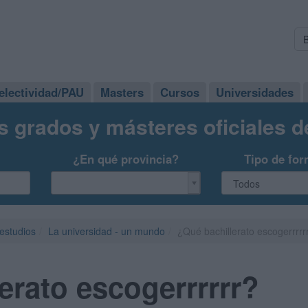
electividad/PAU
Masters
Cursos
Universidades
s grados y másteres oficiales 
¿En qué provincia?
Tipo de for
 estudios
La universidad - un mundo
¿Qué bachillerato escogerrrrr
erato escogerrrrrr?