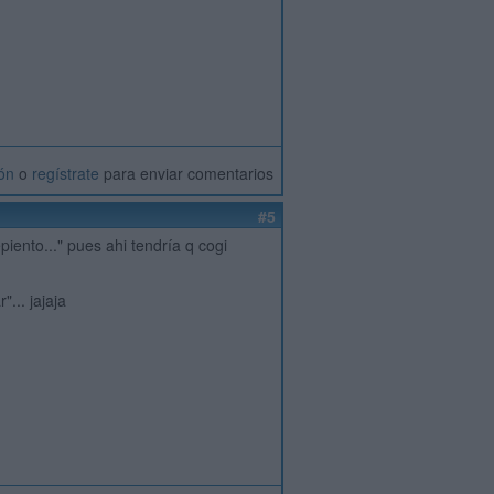
ión
o
regístrate
para enviar comentarios
#5
ento..." pues ahi tendría q cogi
... jajaja