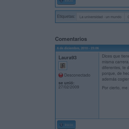
Inicio
Etiquetas:
La universidad - un mundo
Comentarios
6 de diciembre, 2010 - 23:06
Dices que tien
Laura93
misma carrera,
diferentes, te
porque, de hec
Desconectado
además cogiend
se unió:
27/02/2009
Por cierto, me
Inicio