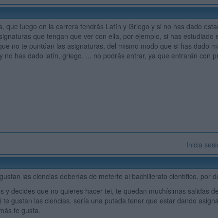
as, que luego en la carrera tendrás Latín y Griego y si no has dado es
asignaturas que tengan que ver con ella, por ejemplo, si has estudiado e
ue no te puntúan las asignaturas, del mismo modo que si has dado mat
 y no has dado latín, griego, ... no podrás entrar, ya que entrarán con 
Inicia ses
gustan las ciencias deberías de meterte al bachillerato científico, por 
tes y decides que no quieres hacer tei, te quedan muchísimas salidas d
i te gustan las ciencias, sería una putada tener que estar dando asign
más te gusta.