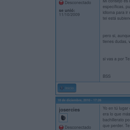
Mi consejo es 
Desconectado
específicas, p
se unió:
idioma para ir
11/10/2009
tei está subie
pero si, aunque
tienes dudas, v
si vas a por Te
BSS
Inicio
18 de diciembre, 2010 - 17:26
Yo en tú lugar
josercies
era lo que má
bachillerato po
que perder. Te
Desconectado