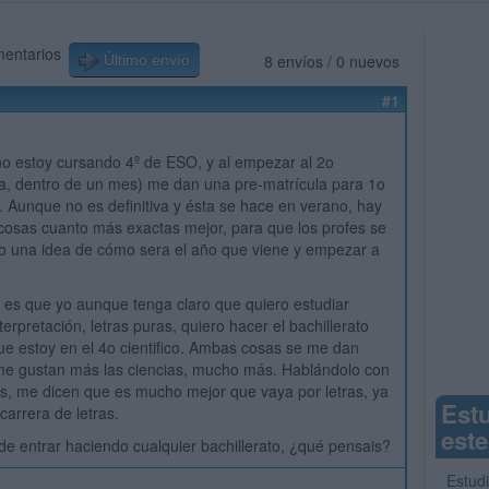
mentarios
8 envíos / 0 nuevos
Último envío
#1
o estoy cursando 4º de ESO, y al empezar al 2o
ea, dentro de un mes) me dan una pre-matrícula para 1o
o. Aunque no es definitiva y ésta se hace en verano, hay
cosas cuanto más exactas mejor, para que los profes se
o una idea de cómo sera el año que viene y empezar a
 es que yo aunque tenga claro que quiero estudiar
terpretación, letras puras, quiero hacer el bachillerato
 que estoy en el 4o cientifico. Ambas cosas se me dan
me gustan más las ciencias, mucho más. Hablándolo con
s, me dicen que es mucho mejor que vaya por letras, ya
Est
carrera de letras.
este
e entrar haciendo cualquier bachillerato, ¿qué pensais?
Estudi