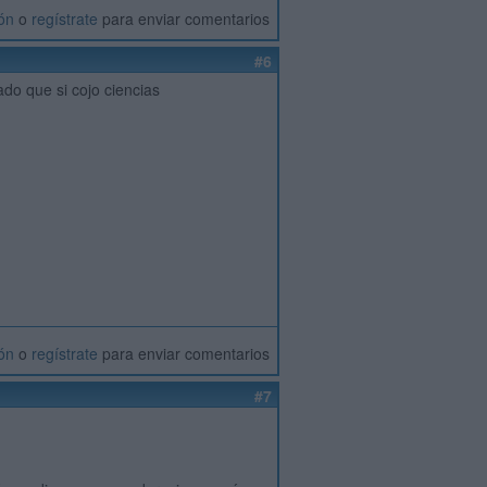
ión
o
regístrate
para enviar comentarios
#6
do que si cojo ciencias
ión
o
regístrate
para enviar comentarios
#7