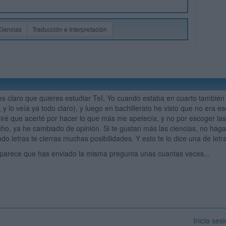
Ciencias
Traducción e Interpretación
es claro que quieres estudiar TeI, Yo cuando estaba en cuarto también
 y lo veía ya todo claro), y luego en bachillerato he visto que no era 
 diré que acerté por hacer lo que más me apetecía, y no por escoger las
ho, ya he cambiado de opinión. Si te gustan más las ciencias, no haga
o letras te cierras muchas posibilidades. Y esto te lo dice una de letr
 parece que has enviado la misma pregunta unas cuantas veces...
Inicia ses