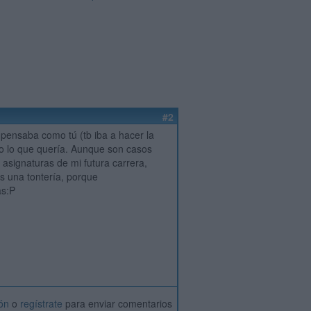
#2
 pensaba como tú (tb iba a hacer la
eso lo que quería. Aunque son casos
 asignaturas de mi futura carrera,
s una tontería, porque
as:P
ión
o
regístrate
para enviar comentarios