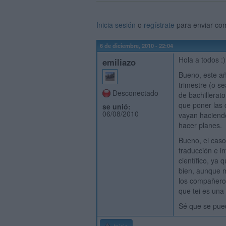
Inicia sesión
o
regístrate
para enviar co
6 de diciembre, 2010 - 22:04
Hola a todos :)
emiliazo
Bueno, este añ
trimestre (o s
Desconectado
de bachillerat
que poner las 
se unió:
06/08/2010
vayan haciend
hacer planes.
Bueno, el caso
traducción e in
científico, ya
bien, aunque 
los compañero
que tei es una 
Sé que se pued