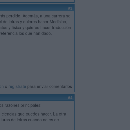
#3
tarás perdido. Además, a una carrera se
l de letras y quieres hacer Medicina,
es y física y quieres hacer traducción
preferencia los que han dado.
ión
o
regístrate
para enviar comentarios
#4
dos razones principales:
e ciencias que puedes hacer. La otra
aturas de letras cuando no es de