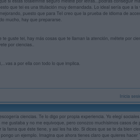
que si estás totalemnte seguro métete por letras...podrás conseguir
uesto que tei es una titulación muy demandada. Lo ideal sería que a la
 mejorando, puesto que para TeI creo que la prueba de idioma de acces
ndo mucho, hay que prepararse.
 te guste tei, hay más cosas que te llaman la atención, métete por cien
ete por ciencias..
i,...vas a por ella con todo lo que implica.
Inicia ses
 escogería ciencias. Te lo digo por propia experiencia. Yo elegí socia
s me gustaba y no me equivoque, pero conozco muchísimos casos de 
r la fama que éste tiene, y así les ha ido. Si dices que se te da bien ci
 pongo un ejemplo. Imagina que ahora tienes claro que quieres hacer Tr