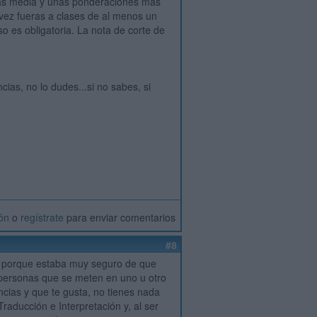
 más media y unas ponderaciones más
 vez fueras a clases de al menos un
o es obligatoria. La nota de corte de
cias, no lo dudes...si no sabes, si
ión
o
regístrate
para enviar comentarios
#8
les porque estaba muy seguro de que
personas que se meten en uno u otro
encias y que te gusta, no tienes nada
aducción e Interpretación y, al ser