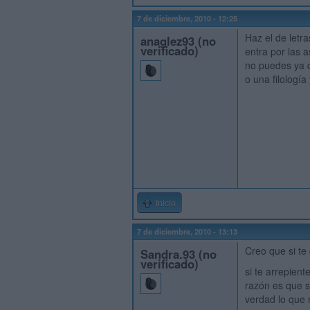
7 de diciembre, 2010 - 12:25
Haz el de letr
anaglez93 (no
verificado)
entra por las 
no puedes ya q
o una filología
Inicio
7 de diciembre, 2010 - 13:13
Creo que si te 
Sandra.93 (no
verificado)
si te arrepien
razón es que s
verdad lo que 