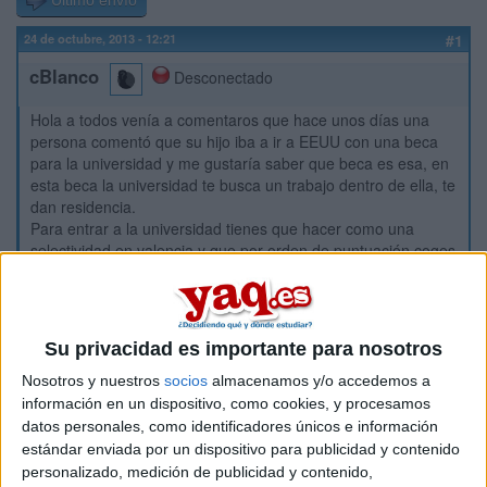
Último envío
24 de octubre, 2013 - 12:21
#1
cBlanco
Desconectado
Hola a todos venía a comentaros que hace unos días una
persona comentó que su hijo iba a ir a EEUU con una beca
para la universidad y me gustaría saber que beca es esa, en
esta beca la universidad te busca un trabajo dentro de ella, te
dan residencia.
Para entrar a la universidad tienes que hacer como una
selectividad en valencia y que por orden de puntuación coges
la universidad que quieras.
Con esta información haber si sois capaces de decirme que
beca es.
Gracias
Su privacidad es importante para nosotros
Nosotros y nuestros
socios
almacenamos y/o accedemos a
Inicio
información en un dispositivo, como cookies, y procesamos
datos personales, como identificadores únicos e información
estándar enviada por un dispositivo para publicidad y contenido
Etiquetas:
La universidad - un mundo
personalizado, medición de publicidad y contenido,