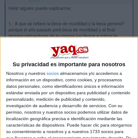
Hola! alguien puede explicarme:
1. A que se refiere la beca de movilidad y la beca general?
porque el año pasado pedi beca de movilidad y al final
termine retirandome de la carrera (no llegue a cobrar la
beca).
2. Si pido algunas de estas dos becas puede que me la den
este año o tendre que esperar al segundo? porque un amigo
el año anterior hizo lo mismo que yo y al final le concedieron
Su privacidad es importante para nosotros
la beca (el segundo año, no habiendo terminado el curso
anterior). El primer año pidio movilidad (sin llegar a cobrar
Nosotros y nuestros
socios
almacenamos y/o accedemos a
beca) y el segundo general (se la concedieron) con lo que
información en un dispositivo, como cookies, y procesamos
supuso que le habian concedido la beca por ser cosas
datos personales, como identificadores únicos e información
distintas.
estándar enviada por un dispositivo para publicidad y contenido
personalizado, medición de publicidad y contenido,
Si alguien podria contestarme lo agradeceria, gracias.
investigación de audiencia y desarrollo de servicios.
Con su
permiso, nosotros y nuestros socios podemos utilizar datos de
Francia Andrea
localización geográfica precisa e identificación mediante las
Inicio
características de dispositivos. Puede hacer clic para otorgarnos
su consentimiento a nosotros y a nuestros 1733 socios para
que llevemos a cabo el procesamiento previamente descrito. De