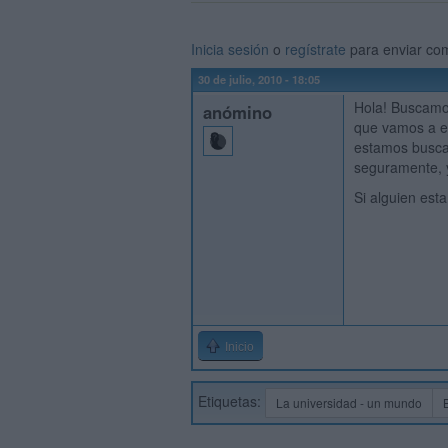
Inicia sesión
o
regístrate
para enviar co
30 de julio, 2010 - 18:05
Hola! Buscamo
anómino
que vamos a est
estamos buscan
seguramente, 
Si alguien est
Inicio
Etiquetas:
La universidad - un mundo