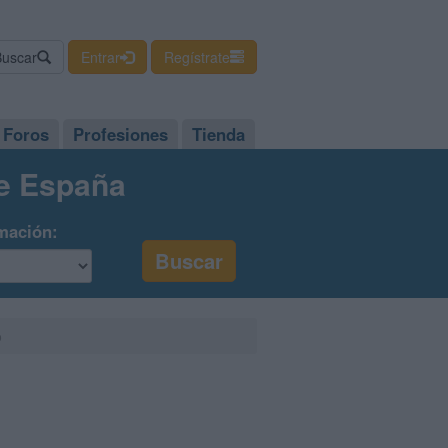
Buscar
Entrar
Regístrate
Foros
Profesiones
Tienda
de España
mación:
o