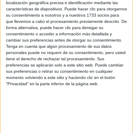
estudia más en profundidad el sistema económico, es más
localización geográfica precisa e identificación mediante las
tecnica y matemática y, presumiblemente, más dificil.
características de dispositivos. Puede hacer clic para otorgarnos
su consentimiento a nosotros y a nuestros 1733 socios para
ADE viene a ser la carrera para conocer sobre los distintos
que llevemos a cabo el procesamiento previamente descrito. De
aspectos de la empresa. Se basa más en aspectos teóricos,
forma alternativa, puede hacer clic para denegar su
aunque tambien matemáticos, y es muy ambivalente ya que
consentimiento o acceder a información más detallada y
no sabes en qué departamento puedes acabar. Tiene un
cambiar sus preferencias antes de otorgar su consentimiento.
poco una "falsa" orientacion a ser Directivo, lo cual no ocurre
en la mayoria de las ocasiones...
Tenga en cuenta que algún procesamiento de sus datos
personales puede no requerir de su consentimiento, pero usted
Contabilidad y Finanzas es como una versión de ADE pero
tiene el derecho de rechazar tal procesamiento. Sus
más centrada en lo que su propio nombre indica:
preferencias se aplicarán solo a este sitio web. Puede cambiar
Contabilidad y Finanzas. Por ejemplo, mientras que en ADE
sus preferencias o retirar su consentimiento en cualquier
se da Marketing o Recursos Humanos, en Contabilidad y
momento volviendo a este sitio y haciendo clic en el botón
Finanzas se da más caña a los diferentes productos
"Privacidad" en la parte inferior de la página web.
financieros, auditoria de cuentas, estados financieros, etc.
Está mas enfocada a ser un especialista.
En cuanto a lo de Inspector de Hacienda, sinceramente, la
carrera que mejor se adapta al temario es el Doble Grado de
ADE y Derecho o bien el Doble Grado de Economia y
Derecho. He estado mirando un poco es temario y tal:
http://www.uned-derecho.com/index.php?topic=68755.0
Y la verdad es que son unas oposiciones muy complejas,