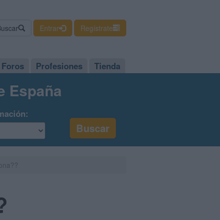
Buscar
Entrar
Regístrate
Foros
Profesiones
Tienda
de España
mación:
lona??
?