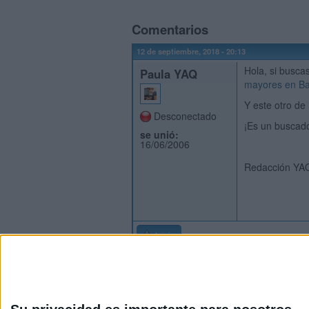
Comentarios
12 de septiembre, 2018 - 20:13
Hola, si busca
Paula YAQ
mayores en Ba
Y este otro de
Desconectado
¡Es un buscado
se unió:
16/06/2006
Redacción YA
Inicio