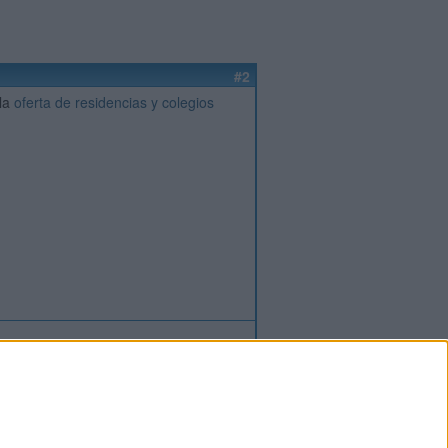
#2
 la
oferta de residencias y colegios
ión
o
regístrate
para enviar comentarios