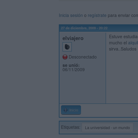
Inicia sesión
o
regístrate
para enviar co
27 de diciembre, 2009 - 20:22
Estuve estudia
elviajero
mucho el
alqu
sirva..Saludos
Desconectado
se unió:
06/11/2009
Inicio
Etiquetas:
La universidad - un mundo