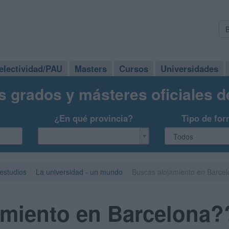
electividad/PAU
Masters
Cursos
Universidades
s grados y másteres oficiales 
¿En qué provincia?
Tipo de for
 estudios
La universidad - un mundo
Buscas alojamiento en Barce
amiento en Barcelona?