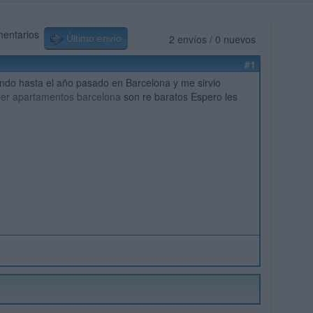
mentarios
2 envíos / 0 nuevos
Último envío
#1
ndo hasta el año pasado en Barcelona y me sirvio
iler apartamentos barcelona
son re baratos Espero les