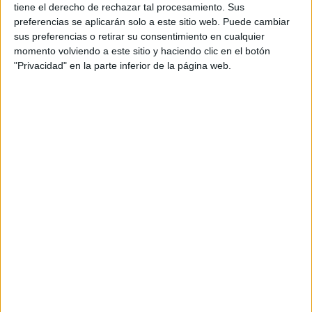
tiene el derecho de rechazar tal procesamiento. Sus
preferencias se aplicarán solo a este sitio web. Puede cambiar
sus preferencias o retirar su consentimiento en cualquier
momento volviendo a este sitio y haciendo clic en el botón
"Privacidad" en la parte inferior de la página web.
Estudios nombrados en este post
Estudiar Comunicación Audiovisual
Estudiar Fotografía
Estudiar Periodismo
Estudiar Turismo
Comentarios
8 de julio, 2011 - 13:27
#2