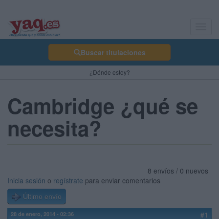
Toggl
navig
Buscar titulaciones
¿Dónde estoy?
Cambridge ¿qué se
necesita?
8 envíos / 0 nuevos
Inicia sesión
o
regístrate
para enviar comentarios
Último envío
28 de enero, 2014 - 02:36
#1