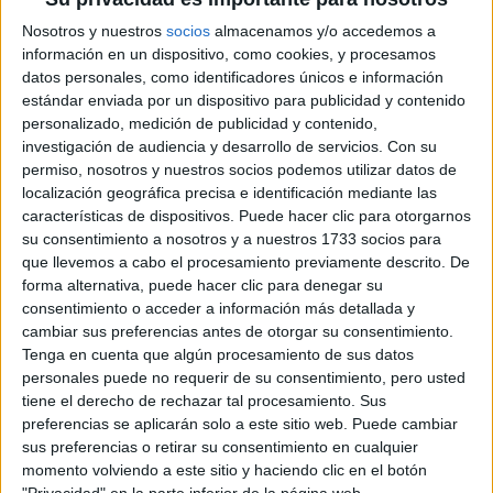
Nosotros y nuestros
socios
almacenamos y/o accedemos a
información en un dispositivo, como cookies, y procesamos
datos personales, como identificadores únicos e información
estándar enviada por un dispositivo para publicidad y contenido
personalizado, medición de publicidad y contenido,
investigación de audiencia y desarrollo de servicios.
Con su
permiso, nosotros y nuestros socios podemos utilizar datos de
localización geográfica precisa e identificación mediante las
características de dispositivos. Puede hacer clic para otorgarnos
su consentimiento a nosotros y a nuestros 1733 socios para
que llevemos a cabo el procesamiento previamente descrito. De
forma alternativa, puede hacer clic para denegar su
consentimiento o acceder a información más detallada y
cambiar sus preferencias antes de otorgar su consentimiento.
Tenga en cuenta que algún procesamiento de sus datos
personales puede no requerir de su consentimiento, pero usted
Para todos los detalles sobre cómo hacer tu solicitud debes
tiene el derecho de rechazar tal procesamiento. Sus
leer bien la información que hay en el primer vínculo de más
arriba. Aquí sólo voy a repasar el proceso de forma
preferencias se aplicarán solo a este sitio web. Puede cambiar
esquemática, y dar algunos consejos.
sus preferencias o retirar su consentimiento en cualquier
momento volviendo a este sitio y haciendo clic en el botón
Para Cambridge y en el Reino Unido en general hay un
"Privacidad" en la parte inferior de la página web.