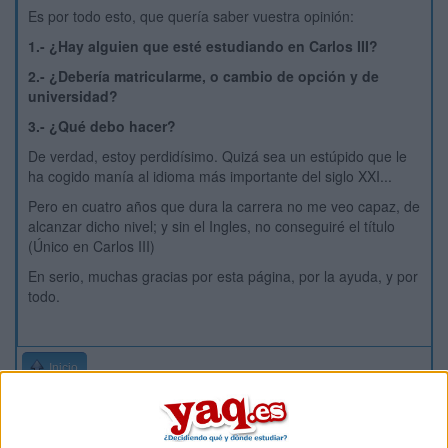
Es por todo esto, que quería saber vuestra opinión:
1.- ¿Hay alguien que esté estudiando en Carlos III?
2.- ¿Debería matricularme, o cambio de opción y de
universidad?
3.- ¿Qué debo hacer?
De verdad, estoy perdidísimo. Quizá sea un estúpido que le
ha cogido manía al idioma más importante del siglo XXI...
Pero en cuatro años que dura la carrera no me veo capaz, de
alcanzar dicho nivel; y sin el Ingles, no conseguiré el título
(Único en Carlos III)
En serio, muchas gracias por esta página, por la ayuda, y por
todo.
Inicio
Etiquetas:
La universidad - un mundo