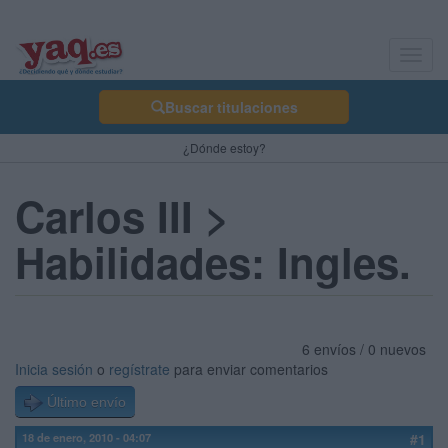
Toggl
navig
Buscar titulaciones
¿Dónde estoy?
Carlos III >
Habilidades: Ingles.
6 envíos / 0 nuevos
Inicia sesión
o
regístrate
para enviar comentarios
Último envío
18 de enero, 2010 - 04:07
#1